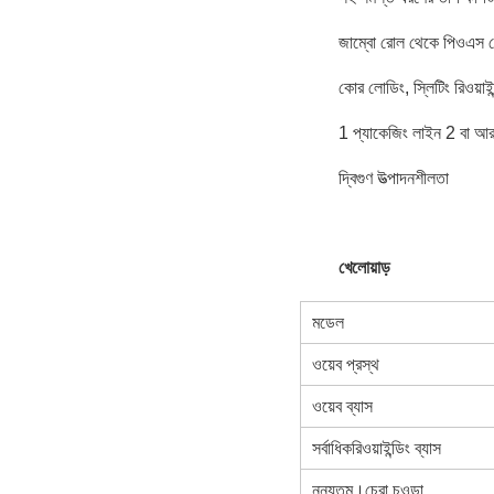
জাম্বো রোল থেকে পিওএস রো
কোর লোডিং, স্লিটিং রিওয়াইন
1 প্যাকেজিং লাইন 2 বা আরও
দ্বিগুণ উত্পাদনশীলতা
খেলোয়াড়
মডেল
ওয়েব প্রস্থ
ওয়েব ব্যাস
সর্বাধিকরিওয়াইন্ডিং ব্যাস
নূন্যতম।চেরা চওড়া