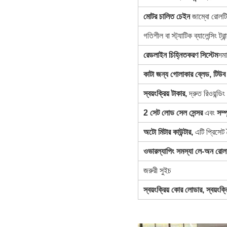
মোটর চালিত চেইন
জাম্বো রোলটি 
গতিশীল বা স্ট্যাটিক ব্যালেন্সিং ট
রেডলাইন চিহ্নিতকরণ সিস্টেম
সমা
কাটা জন্য গোলাকার ব্লেড,
টিউব 
স্বয়ংক্রিয় টাকার,
দ্রুত রিওয়ন্ডি
2 সেট লোড সেল সেন্সর
এবং
সম্প
অটো মিটার কাউন্টার,
এটি প্রিসেট দ
ওভারল্যাপিং সমস্যা লে-অন রোল
জরুরী সুইচ
স্বয়ংক্রিয় কোর লোডার, স্বয়ংক