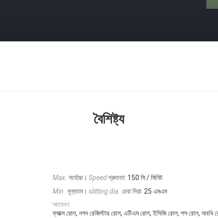
বৈশিষ্ট্য
Max.
সর্বোচ্চ।
Speed
দ্রুততা
:
150 মি / মিনিট
Min.
নূন্যতম।
slitting dia.
চেরা দিয়া
:
25 এমএম
আবেদন:
ফ্যাক্স রোল, নগদ রেজিস্টার রোল, এটিএম রোল, ইসিজি রোল, পস রোল, অবধি রোল