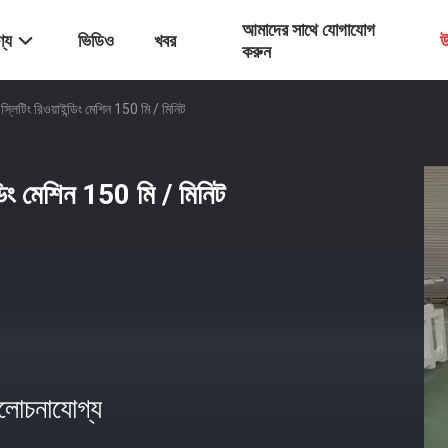
আমাদের সাথে যোগাযোগ
্য
ভিডিও
খবর
উ
করুন
লিটিং রিওয়াইন্ডিং মেশিন 150 মি / মিনিট
ডিং মেশিন 150 মি / মিনিট
োচনাযোগ্য