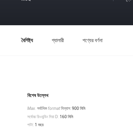
বৈশিষ্ট্য
গ্যালারী
পণ্যের বর্ণনা
বিশেষ উল্লেখ
Max.
সর্বাধিক
format
বিন্যাস
:
900 মিমি
সর্বোচ্চ রিওয়ন্ডিং দিয়া D:
160 মিমি
পাটা:
1 বছর