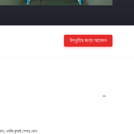
উদ্ধৃতির জন্য আবেদন
, এমজি ক্র্যাফ্ট পেপার রোল