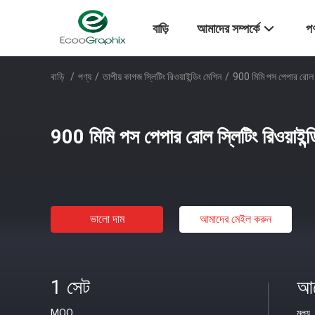
বাড়ি
আমাদের সম্পর্কে
পণ
বাড়ি
/
পণ্য
/
তাপীয় কাগজ স্লিটিং রিওয়াইন্ডিং মেশিন
/
900 মিমি পস পেপার রোল স্
900 মিমি পস পেপার রোল স্লিটিং রিওয়াইন্
ভালো দাম
আমাদের মেইল ​​করুন
1 সেট
আল
MOQ
মূল্য