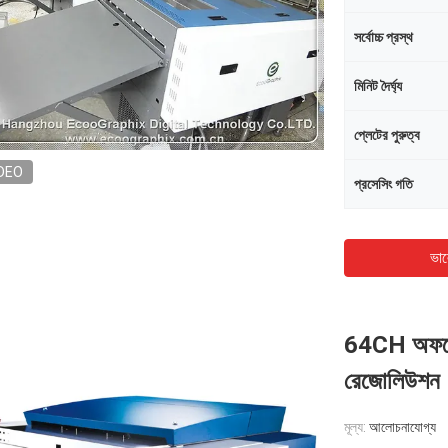
সর্বোচ্চ প্রস্থ
মিনিট দৈর্ঘ্য
প্লেটের পুরুত্ব
DEO
প্রসেসিং গতি
ভাল
64CH অফসেট
রেজোলিউশন
মূল্য:
আলোচনাযোগ্য