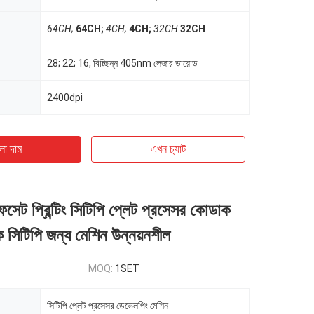
64CH;
64CH;
4CH;
4CH;
32CH
32CH
28; 22; 16, বিচ্ছিন্ন 405nm লেজার ডায়োড
2400dpi
ো দাম
এখন চ্যাট
অফসেট প্রিন্টিং সিটিপি প্লেট প্রসেসর কোডাক
 সিটিপি জন্য মেশিন উন্নয়নশীল
MOQ:
1SET
সিটিপি প্লেট প্রসেসর ডেভেলপিং মেশিন