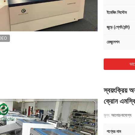
ইমেজিং সিস্টেম
জুড়ে (প্লেট/ঘন্টা)
DEO
রেজুলেশন
ভাল
স্বয়ংক্রিয় 
ক্রোন এমস্কি
মূল্য:
আলোচনাযোগ্য
পণ্যের নাম