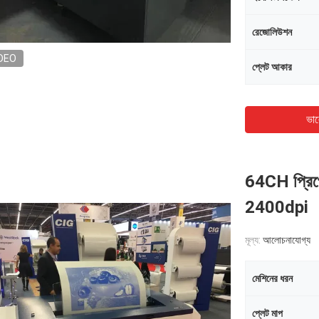
রেজোলিউশন
DEO
প্লেট আকার
ভাল
64CH প্রিপ্র
2400dpi
মূল্য:
আলোচনাযোগ্য
মেশিনের ধরন
প্লেট মাপ