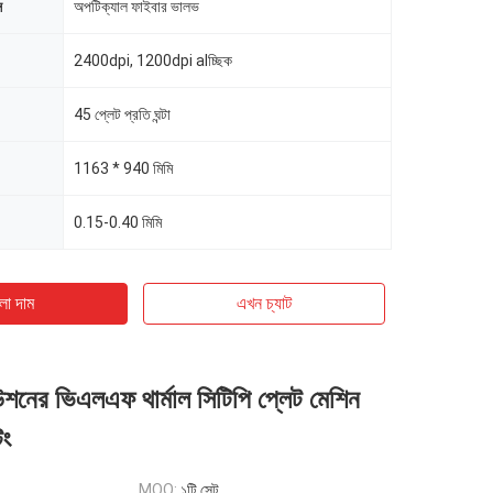
স
অপটিক্যাল ফাইবার ভালভ
2400dpi, 1200dpi alচ্ছিক
45 প্লেট প্রতি ঘন্টা
1163 * 940 মিমি
0.15-0.40 মিমি
ো দাম
এখন চ্যাট
শনের ভিএলএফ থার্মাল সিটিপি প্লেট মেশিন
িং
MOQ:
১টি সেট