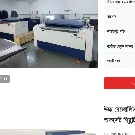
চিত্র লেজার ডায়োড
সমাধান
আউটপুট গতি
সর্বোচ্চ.প্লেট আকার
প্লেট বেধ
DEO
ভাল
উচ্চ রেজোলিউ
অফসেট প্রিন্ট
মূল্য:
আলোচনাযোগ্য