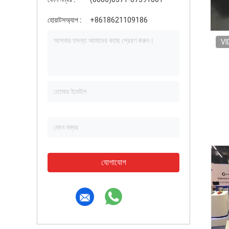
হোয়াটসঅ্যাপ :
+8618621109186
VI
যোগাযোগ