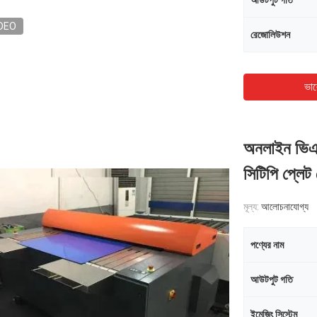
আউটপুট গতি
DEO
রেজোলিউশন
ভাল
অনলাইন ভিএলএ
সিটিপি প্লে
মূল্য:
আলোচনাযোগ্য
পণ্যের নাম
আউটপুট গতি
ইমেজিং সিস্টেম