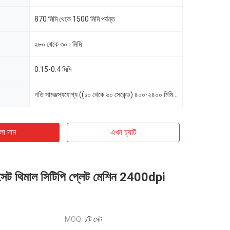
870 মিমি থেকে 1500 মিমি পর্যন্ত
২৮০ থেকে ৩০০ মিমি
0.15-0.4 মিমি
গতি সামঞ্জস্যযোগ্য ((১০ থেকে ৬০ সেকেন্ড) ৪০০-২৪০০ মিমি / মিনিট
ো দাম
এখন চ্যাট
 থিমাল সিটিপি প্লেট মেশিন 2400dpi
MOQ:
১টি সেট