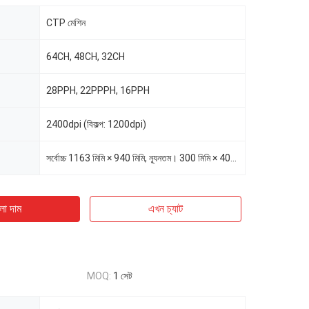
CTP মেশিন
64CH, 48CH, 32CH
28PPH, 22PPPH, 16PPH
2400dpi (বিকল্প: 1200dpi)
সর্বোচ্চ 1163 মিমি × 940 মিমি, ন্যূনতম। 300 মিমি × 400 মিমি
ো দাম
এখন চ্যাট
MOQ:
1 সেট