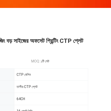
 বড় সাইজের অফসেট প্রিন্টিং CTP প্লেট
MOQ:
১টি সেট
CTP মেশিন
তাপীয় CTP প্লেট
64CH