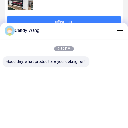
চালিয়ে
Candy Wang
প্রস্তাবিত পণ্য
9:59 PM
Good day, what product are you looking for?
বৈদ্যুতিন সংকেতের
একক ছুরি থার্মাল
শ্যাফটলেস এটিএম
900mm
মেরু বদল মোটর স্ব
পেপার স্লিটিং
থার্মাল পেপার রোল
আনওয়াইন্ডিং থার্
আঠালো লেবেল
রিওয়াইন্ডিং মেশিন
স্লিটার রিউইন্ডার
পেপার স্লিটার
স্লিটার রিউইন্ডার
350M/মিনিট
1400 মিমি
রিউইন্ডার 110
মিনিট
ভালো দাম
ভালো দাম
ভালো দাম
ভালো দাম