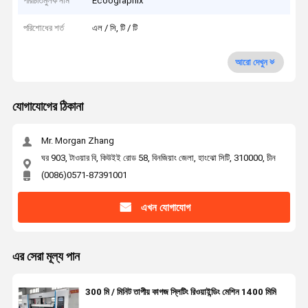
পরিচিতিমুলক নাম
Ecoographix
পরিশোধের শর্ত
এল / সি, টি / টি
আরো দেখুন
যোগাযোগের ঠিকানা
Mr. Morgan Zhang
ঘর 903, টাওয়ার বি, কিউইই রোড 58, বিনজিয়াং জেলা, হাংঝো সিটি, 310000, চীন
(0086)0571-87391001
এখন যোগাযোগ
এর সেরা মূল্য পান
300 মি / মিনিট তাপীয় কাগজ স্লিটিং রিওয়াইন্ডিং মেশিন 1400 মিমি