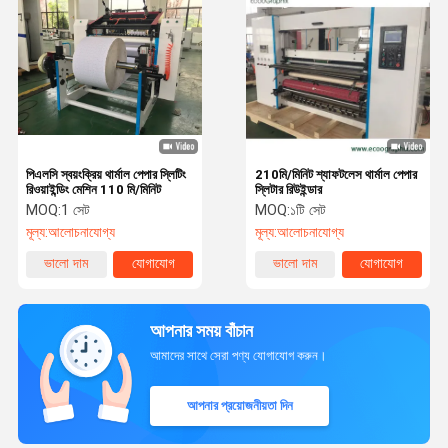
পিএলসি স্বয়ংক্রিয় থার্মাল পেপার স্লিটিং
210মি/মিনিট শ্যাফটলেস থার্মাল পেপার
রিওয়াইন্ডিং মেশিন 110 মি/মিনিট
স্লিটার রিউইন্ডার
MOQ:
1 সেট
MOQ:
১টি সেট
মূল্য:
আলোচনাযোগ্য
মূল্য:
আলোচনাযোগ্য
ভালো দাম
যোগাযোগ
ভালো দাম
যোগাযোগ
আপনার সময় বাঁচান
আমাদের সাথে সেরা পণ্য যোগাযোগ করুন।
আপনার প্রয়োজনীয়তা দিন