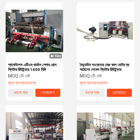
শ্যাফটলেস এটিএম থার্মাল পেপার রোল
বৈদ্যুতিন সংকেতের মেরু বদল মোটর স্ব
স্লিটার রিউইন্ডার 1400 মিমি
আঠালো লেবেল স্লিটার রিউইন্ডার
MOQ:
১টি সেট
MOQ:
১টি সেট
মূল্য:
আলোচনাযোগ্য
মূল্য:
আলোচনাযোগ্য
ভালো দাম
যোগাযোগ
ভালো দাম
যোগাযোগ