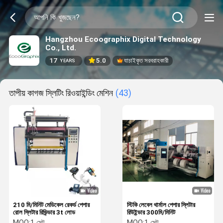
Hangzhou Ecoographix Digital Technology
Co., Ltd.
17
5.0
যাচাইকৃত সরবরাহকারী
YEARS
তাপীয় কাগজ স্লিটিং রিওয়াইন্ডিং মেশিন
(43)
210 মি/মিনিট মেডিকেল রেকর্ড পেপার
স্টিকি লেবেল থার্মাল পেপার স্লিটার
রোল স্লিটার রিভিন্ডার 3t লোড
রিউইন্ডার 300মি/মিনিট
MOQ:
1 সেট
MOQ:
1 সেট