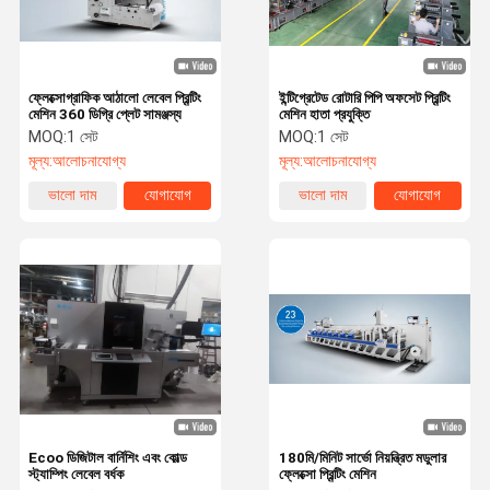
ফ্লেক্সোগ্রাফিক আঠালো লেবেল প্রিন্টিং
ইন্টিগ্রেটেড রোটারি পিপি অফসেট প্রিন্টিং
মেশিন 360 ডিগ্রি প্লেট সামঞ্জস্য
মেশিন হাতা প্রযুক্তি
MOQ:
1 সেট
MOQ:
1 সেট
মূল্য:
আলোচনাযোগ্য
মূল্য:
আলোচনাযোগ্য
ভালো দাম
যোগাযোগ
ভালো দাম
যোগাযোগ
বাড়ি
পণ্য
ভিডিও
আমাদের সম্বন্ধে
Ecoo ডিজিটাল বার্নিশিং এবং কোল্ড
180মি/মিনিট সার্ভো নিয়ন্ত্রিত মডুলার
স্ট্যাম্পিং লেবেল বর্ধক
ফ্লেক্সো প্রিন্টিং মেশিন