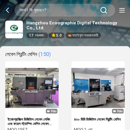
Hangzhou Ecoographix Digital Technology
Co., Ltd.
17
5.0
যাচাইকৃত সরবরাহকারী
YEARS
লেবেল প্রিন্টিং মেশিন
(150)
ইকোগ্রাফিক্স ডিজিটাল লেবেল লেকিং
৪৩০ মিমি ডিজিটাল লেবেল প্রিন্টিং মেশিন
এবং ফয়েল স্ট্যাম্পিং মেশিন লেবেল
প্রসাধন সরঞ্জাম
MOQ:
1SET
MOQ:
1 সেট