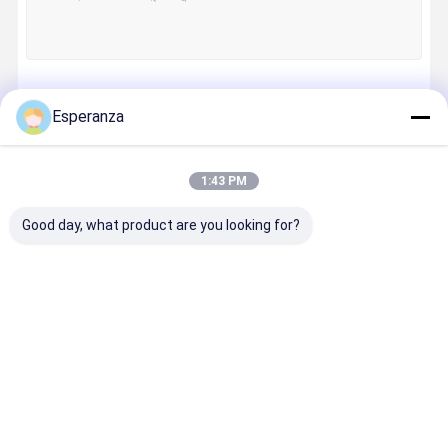
চালিয়ে
Esperanza
1:43 PM
আমাদের বিভাগসমূহ
Good day, what product are you looking for?
সিটিপি প্লেট মেশিন
সিটিপি মুদ্রণ প্লেট
লেবেল প্রিন্টিং মেশিন
ডিজিটাল ইঙ্কজে
প্রিন্টার