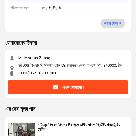
পরিশোধের শর্ত
এল / সি, টি / টি
আরো দেখুন
যোগাযোগের ঠিকানা
Mr. Morgan Zhang
ঘর 903, টাওয়ার বি, কিউইই রোড 58, বিনজিয়াং জেলা, হাংঝো সিটি, 310000, চীন
(0086)0571-87391001
এখন যোগাযোগ
এর সেরা মূল্য পান
হাইড্রোলিক লোডিং সহ টাচ স্ক্রিন তাপীয় কাগজ স্লিটটিং রিওয়াইন্ডিং
মেশিন