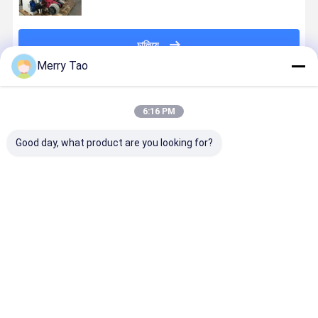
চালিয়ে
Merry Tao
প্রস্তাবিত পণ্য
6:16 PM
Good day, what product are you looking for?
বৈদ্যুতিন সংকেতের
একক ছুরি থার্মাল
শ্যাফটলেস এটিএম
900mm
মেরু বদল মোটর স্ব
পেপার স্লিটিং
থার্মাল পেপার রোল
আনওয়াইন্ডিং থার্
আঠালো লেবেল
রিওয়াইন্ডিং মেশিন
স্লিটার রিউইন্ডার
পেপার স্লিটার
স্লিটার রিউইন্ডার
350M/মিনিট
1400 মিমি
রিউইন্ডার 110
মিনিট
ভালো দাম
ভালো দাম
ভালো দাম
ভালো দাম