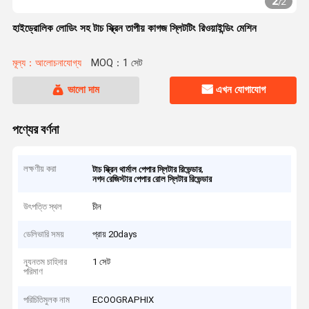
2
/
2
হাইড্রোলিক লোডিং সহ টাচ স্ক্রিন তাপীয় কাগজ স্লিটটিং রিওয়াইন্ডিং মেশিন
মূল্য：আলোচনাযোগ্য
MOQ：1 সেট
ভালো দাম
এখন যোগাযোগ
পণ্যের বর্ণনা
লক্ষণীয় করা
,
টাচ স্ক্রিন থার্মাল পেপার স্লিটার রিভেন্ডার
নগদ রেজিস্টার পেপার রোল স্লিটার রিভেন্ডার
উৎপত্তি স্থল
চীন
ডেলিভারি সময়
প্রায় 20days
ন্যূনতম চাহিদার
1 সেট
পরিমাণ
পরিচিতিমুলক নাম
ECOOGRAPHIX