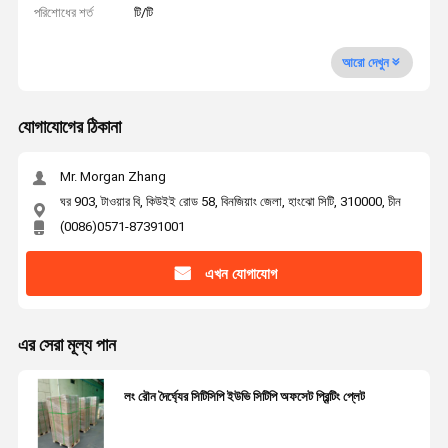
পরিশোধের শর্ত
টি/টি
আরো দেখুন
যোগাযোগের ঠিকানা
Mr. Morgan Zhang
ঘর 903, টাওয়ার বি, কিউইই রোড 58, বিনজিয়াং জেলা, হাংঝো সিটি, 310000, চীন
(0086)0571-87391001
এখন যোগাযোগ
এর সেরা মূল্য পান
লং রৌন দৈর্ঘ্যের সিটিসিপি ইউভি সিটিপি অফসেট প্রিন্টিং প্লেট