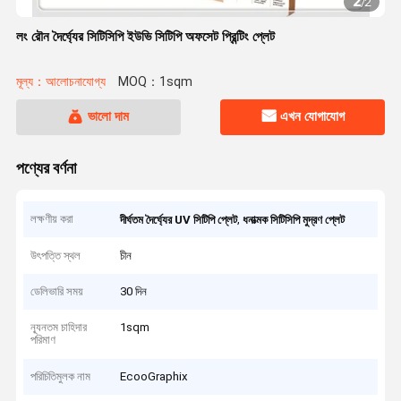
2
/
2
লং রৌন দৈর্ঘ্যের সিটিসিপি ইউভি সিটিপি অফসেট প্রিন্টিং প্লেট
মূল্য：আলোচনাযোগ্য
MOQ：1sqm
ভালো দাম
এখন যোগাযোগ
পণ্যের বর্ণনা
লক্ষণীয় করা
,
দীর্ঘতম দৈর্ঘ্যের UV সিটিপি প্লেট
ধনাত্মক সিটিসিপি মুদ্রণ প্লেট
উৎপত্তি স্থল
চীন
ডেলিভারি সময়
30 দিন
ন্যূনতম চাহিদার
1sqm
পরিমাণ
পরিচিতিমুলক নাম
EcooGraphix