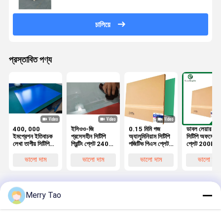
চালিয়ে
প্রস্তাবিত পণ্য
400, 000
ইসিওও-জি
0.15 মিমি গজ
ডাবল লেয়ার পজি
ইমপ্রেশন ইতিবাচক
প্রসেসহীন সিটিপি
অ্যালুমিনিয়াম সিটিপি
সিটিপি অফসেট প্রি
লেখা তাপীয় সিটিপি
প্রিন্টিং প্লেট 2400
পজিটিভ পিএস প্লেট
প্লেট 200K
মুদ্রণ প্লেট ডাবল
ডিপিআই
সংবাদপত্র মুদ্রণ
ইম্প্রেশন অ-ব
স্তর
রেজোলিউশন এবং
এবং 405nm
ভালো দাম
ভালো দাম
ভালো দাম
ভালো দাম
0.4 মিমি ন্যূনতম
স্পেকট্রাল
বিচ্ছিন্ন বিন্দু
সংবেদনশীলতার স
Merry Tao
বাড়ি
আমাদের
আমাদের সাথে যোগাযোগ
Desktop