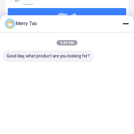
চালিয়ে
Merry Tao
প্রস্তাবিত পণ্য
5:45 AM
Good day, what product are you looking for?
400, 000
ইসিওও-জি
0.15 মিমি গজ
ডাবল লেয়ার পজি
ইমপ্রেশন ইতিবাচক
প্রসেসহীন সিটিপি
অ্যালুমিনিয়াম সিটিপি
সিটিপি অফসেট প্রি
লেখা তাপীয় সিটিপি
প্রিন্টিং প্লেট 2400
পজিটিভ পিএস প্লেট
প্লেট 200K
মুদ্রণ প্লেট ডাবল
ডিপিআই
সংবাদপত্র মুদ্রণ
ইম্প্রেশন অ-ব
স্তর
রেজোলিউশন এবং
এবং 405nm
ভালো দাম
ভালো দাম
ভালো দাম
ভালো দাম
0.4 মিমি ন্যূনতম
স্পেকট্রাল
বিচ্ছিন্ন বিন্দু
সংবেদনশীলতার স
বাড়ি
আমাদের
আমাদের সাথে যোগাযোগ
Desktop