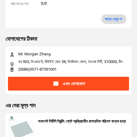
পরিশোধের শর্ত
টি/টি
আরো দেখুন
যোগাযোগের ঠিকানা
Mr. Morgan Zhang
ঘর 903, টাওয়ার বি, কিউইই রোড 58, বিনজিয়াং জেলা, হাংঝো সিটি, 310000, চীন
(0086)0571-87391001
এখন যোগাযোগ
এর সেরা মূল্য পান
অফসেট সিটিপি প্রিন্টিং প্লেট প্রক্রিয়াহীন রাসায়নিক পরিবেশ বান্ধব ছাড়া