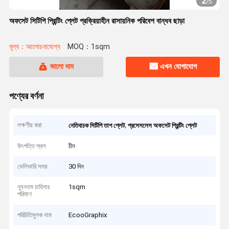
2
/
5
অফসেট সিটিপি প্রিন্টিং প্লেট প্রক্রিয়াহীন রাসায়নিক পরিবেশ বান্ধব ছাড়া
মূল্য：আলোচনাযোগ্য
MOQ：1sqm
ভালো দাম
এখন যোগাযোগ
পণ্যের বর্ণনা
লক্ষণীয় করা
,
নেতিবাচক সিটিপি তাপ প্লেট
প্রসেসলেস অফসেট প্রিন্টিং প্লেট
উৎপত্তি স্থল
চীন
ডেলিভারি সময়
30 দিন
ন্যূনতম চাহিদার
1sqm
পরিমাণ
পরিচিতিমুলক নাম
EcooGraphix