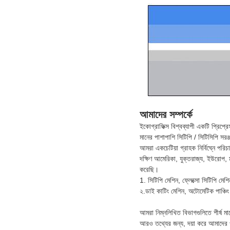
আমাদের সম্পর্কে
ইকোগ্রাফিক্স বিশ্বব্যাপী একটি প্রিপ্
মানের পাশাপাশি সিটিপি / সিটিসিপি সরঞ্
আমরা একচেটিয়া গ্রাহক নির্বিঘ্নে পর
দক্ষিণ আমেরিকা, যুক্তরাজ্য, ইউরোপ, মধ্
করেছি।
1. সিটিপি মেশিন, ফ্লেক্সো সিটিপি মে
২.ডাই কাটিং মেশিন, অটোমেটিক পাঞ্চিং ম
আমরা নিম্নলিখিত বিভাগগুলিতে শীর্ষ ম
আরও তথ্যের জন্য, দয়া করে আমা