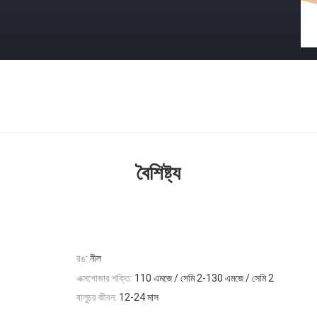
বৈশিষ্ট্য
রঙ:
নীল
এক্সপোজার শক্তি:
110 এমজে / সেমি 2-130 এমজে / সেমি 2
বালুচর জীবন:
12-24 মাস