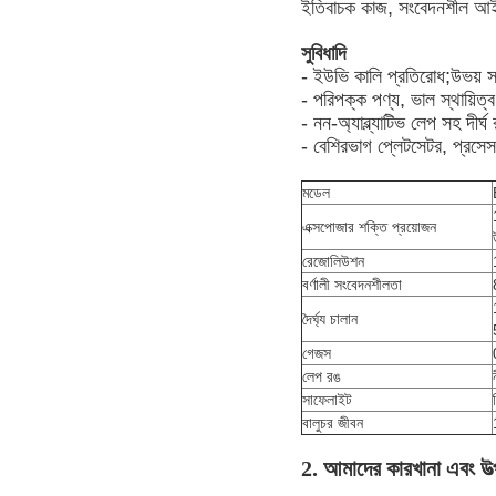
ইতিবাচক কাজ, সংবেদনশীল 
সুবিধাদি
- ইউভি কালি প্রতিরোধ;উভয় সা
- পরিপক্ক পণ্য, ভাল স্থায়িত্ব
- নন-অ্যাব্ল্যাটিভ লেপ সহ দীর্ঘ র
- বেশিরভাগ প্লেটসেটর, প্রসে
মডেল
এক্সপোজার শক্তি প্রয়োজন
রেজোলিউশন
বর্ণালী সংবেদনশীলতা
দৈর্ঘ্য চালান
গেজস
লেপ রঙ
সাফেলাইট
বালুচর জীবন
2. আমাদের কারখানা এবং উত