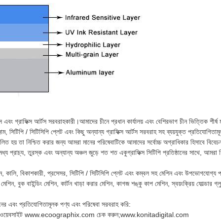
রেস এবং গ্রাফিক্স আর্টস সরবরাহকারী।আমাদের চীনে প্রধান কার্যালয় এবং বেশিরভাগ চীন ভিত্তিক শীর্ষ
জাম, সিটিপি / সিটিসিপি প্লেট এবং কিছু অন্যান্য গ্রাফিক্স আর্টস সরবরাহ সহ ব্যয়যুক্ত প্রতিযোগিতা
িচালিত হয় তা নিশ্চিত করার জন্য আমরা মানের পরিষেবাটিকে আমাদের সর্বোচ্চ অগ্রাধিকার হিসাবে বিব
য প্রাচ্য, তুরস্ক এবং অন্যান্য অঞ্চল জুড়ে শত শত একুগ্রাফিক্স সিটিপি প্রতিষ্ঠানের সাথে, আমরা শিল্প
শিন, কালি, বিকাশকারী, প্রসেসর, সিটিপি / সিটিসিপি প্লেট এবং কম্বল সহ মেশিন এবং উপভোগযোগ্য প
েশিন, বুক বাইন্ডিং মেশিন, কার্টন খাড়া করার মেশিন, কাগজ শঙ্কু কাপ মেশিন, স্বয়ংক্রিয় ফোল্ডার গ্ল
ানের এবং প্রতিযোগিতামূলক পণ্য এবং পরিষেবা সরবরাহ করি:
দের ওয়েবসাইট www.ecoographix.com চেক করুন;www.konitadigital.com