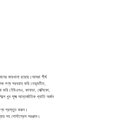
 মানের কারখানা রয়েছে।আমরা শীর্ষ
মূলক পণ্য সরবরাহ করি।তদ্ব্যতীত,
েচনা করি।ইউএসএ, কানাডা, মেক্সিকো,
ে খুব সূক্ষ্ম আন্তর্জাতিক খ্যাতি অর্জন
ণ্য প্রস্তুত করুন।
ুয়ার সহ পোস্টপ্রেস সরঞ্জাম।