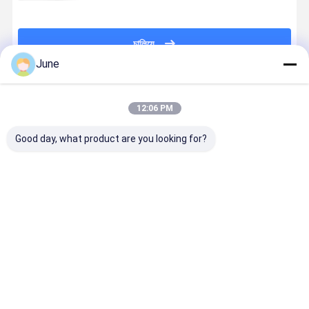
চালিয়ে
June
প্রস্তাবিত পণ্য
12:06 PM
Good day, what product are you looking for?
পুর সিস্টেম ডিজিটাল
21 ক্ল্যাম্পস 78
24 টি স্টেশন সহ
এন্ট্রি লেভেল স্
সিঙ্গল ক্ল্যাম্প পারফেক্ট
কেডব্লিউ 460 মিমি
8000 চক্র / এইচ
স্টিচিং বুক বাইন্ডিং
বাইন্ডিং মেশিন
ব্লক বাইন্ডিং মেশিন
গ্রিপার বুক বাইন্ডিং
মেশিন 8000 চক
8000 চক্র / এইচ
মেশিন
এইচ
ভালো দাম
ভালো দাম
ভালো দাম
ভালো দাম