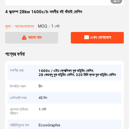
2
/
3
4 ক্ল্যাম্প 28kw 1600c/h নমনীয় বই বাঁধাই মেশিন
মূল্য：আলোচনাযোগ্য
MOQ：1 সেট
ভালো দাম
এখন যোগাযোগ
পণ্যের বর্ণনা
লক্ষণীয় করা
,
1600c / এইচ ফ্লেক্সিবল বুক বাইন্ডিং মেশিন
,
28 কেডব্লু বুক বাইন্ডিং মেশিন
320 মিমি ব্লক বুক বাইন্ডিং মেশিন
উৎপত্তি স্থল
চীন
ডেলিভারি সময়
45 দিন
ন্যূনতম চাহিদার
1 সেট
পরিমাণ
পরিচিতিমুলক নাম
EcooGraphix