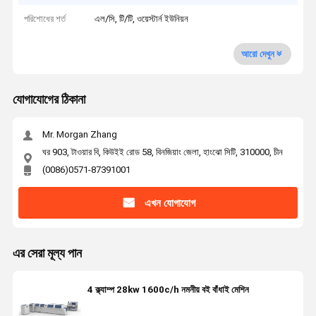
পরিশোধের শর্ত
এল/সি, টি/টি, ওয়েস্টার্ন ইউনিয়ন
আরো দেখুন
যোগাযোগের ঠিকানা
Mr. Morgan Zhang
ঘর 903, টাওয়ার বি, কিউইই রোড 58, বিনজিয়াং জেলা, হাংঝো সিটি, 310000, চীন
(0086)0571-87391001
এখন যোগাযোগ
এর সেরা মূল্য পান
4 ক্ল্যাম্প 28kw 1600c/h নমনীয় বই বাঁধাই মেশিন