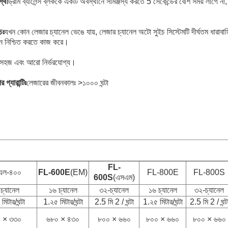
স্থা
ড্রাম ব্যালেন্স ব্লককে একটি অবস্থানে সামঞ্জস্য করতে 5 সেকেন্ডের বেশি সময় লাগে না, 
চঃ
যখন কোন লেজার চ্যানেল ভেঙে যায়, লেজার চ্যানেল অটো সুইচ সিস্টেমটি দীর্ঘতম ধারাবা
াদন নিশ্চিত করতে কাজ করে।
সহজ এবং আরো নির্ভরযোগ্য।
 গ্যারান্টিঃ
লেজারের জীবনকালঃ >১০০০ ঘন্টা
FL-
এল-৪০০
FL-600E
(EM)
FL-800E
FL-800S
600S
(এসএম)
চ্যানেল
১৬ চ্যানেল
৩২-চ্যানেল
১৬ চ্যানেল
৩২-চ্যানেল
িটার/ঘন্টা
1.২৫ মিটার/ঘন্টা
2.5 মি 2 / ঘন্টা
1.২৫ মিটার/ঘন্টা
2.5 মি 2 / ঘন্ট
 × ৩৩০
৬৮০ × ৪৩০
৮০০ × ৬৬০
৮০০ × ৬৬০
৮০০ × ৬৬০