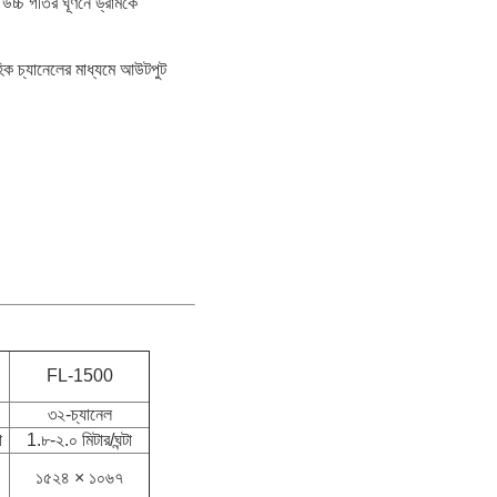
উচ্চ গতির ঘূর্ণনে ড্রামকে
হিক চ্যানেলের মাধ্যমে আউটপুট
FL-1500
৩২-চ্যানেল
া
1.৮-২.০ মিটার/ঘন্টা
১৫২৪ × ১০৬৭