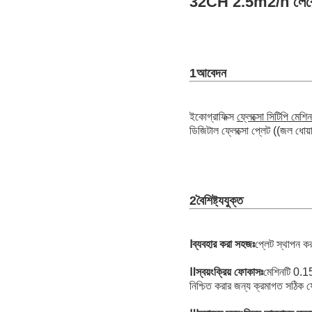
32CH 2.5m2/h লেবেল ও ট
1আবেদন
ইকোগ্রাফিক্স
ফ্লেক্সো সিটিপি মেশিন
ডিজিটাল ফ্লেক্সো প্লেট ((জল ধোয়
2বৈশিষ্ট্যযুক্ত
Ⅰ
ব্যবহার করা সহজঃ
প্লেট স্থাপন ক
Ⅱ
স্বয়ংক্রিয় ফোকাসঃ
মেশিনটি 0.15
নিশ্চিত করার জন্য ক্রমাগত সঠিক