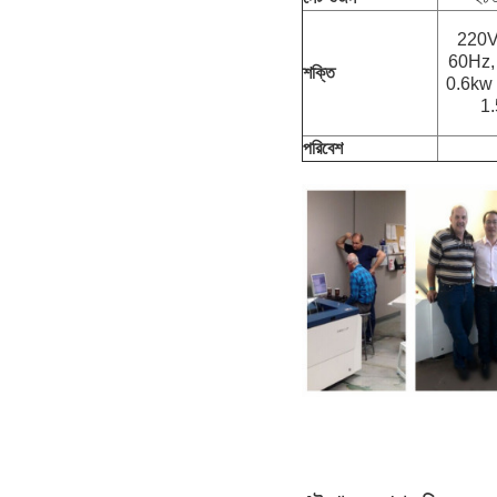
220V
60Hz, 
শক্তি
0.6kw +
1
পরিবেশ