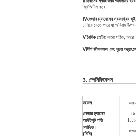
Ⅲ
ড্রামের স্বয়ংক্রিয় ভারসাম্য ব্যব
স্থিতিশীল করে।
Ⅳ
লেজার চ্যানেলের স্বয়ংক্রিয় সুই
চালিয়ে যেতে পারে যা অবিরাম উত্প
Ⅴ
রৈখিক মোটর:
আরো সঠিক, আরো 
Ⅵ
দীর্ঘ জীবনকাল এবং খুচরা যন্ত্রাংশের
3. স্পেসিফিকেশন
মডেল
এফ
লেজার চ্যানেল
১৬ 
আউটপুট গতি
1.২৫ ম
সর্বাধিক।
৪৩০
(মিমি)