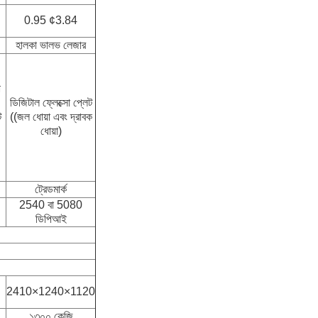
0.95 ¢3.84
হালকা ভালভ লেজার
ো
ডিজিটাল ফ্লেক্সো প্লেট
ট
((জল ধোয়া এবং দ্রাবক
ধোয়া)
ট্রেডমার্ক
2540 বা 5080
ডিপিআই
2410×1240×1120
১৩০০ কেজি