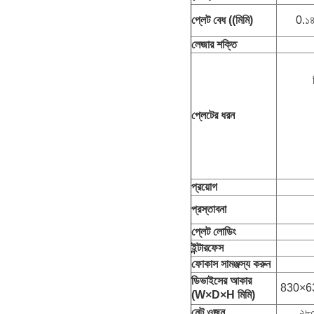
প্লেট বেধ ((মিমি)
0.১
লেজার শক্তি
প্লেটের ধরন
প্রয়োগ
প্রস্তাবনা
প্লেট লোডিং
ইন্টারফেস
ফোকাস সামঞ্জস্য করুন
ডিভাইসের আকার
830×6
(W×D×H মিমি)
নেট ওজন
২৮০