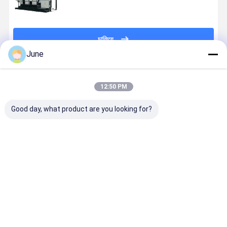
চালিয়ে
June
প্রস্তাবিত পণ্য
12:50 PM
Good day, what product are you looking for?
ফোলিও চার রঙের উচ্চ
HSS92 পারফেক্টর
HSS9202
A2 পারফেক্টর দু
উৎপাদন বই প্যাকেজিং
সিঙ্গেল কালার ডাবল
ফোলিও পারফেক্টর
রঙের ডাবল সাই
মুদ্রণ অফসেট প্রিন্টার
সাইড A1 সাইজ
ডাবল সাইড বুক
লিথো অফসেট প্রিন
13000sph
প্রিন্টিং মেশিন,
মেশিন
অফসেট প্রিন্টিং প্রেস
10000S/H গতি
10000S/H গ
ভালো দাম
ভালো দাম
ভালো দাম
ভালো দাম
এবং
সাথে
650*920mm
সর্বোচ্চ শীট সাইজ সহ