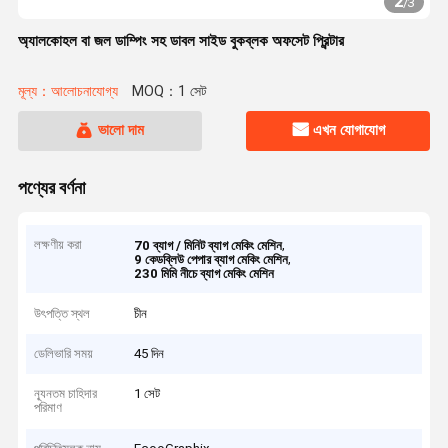
2
/
3
অ্যালকোহল বা জল ডাম্পিং সহ ডাবল সাইড বুকব্লক অফসেট প্রিন্টার
মূল্য：আলোচনাযোগ্য
MOQ：1 সেট
ভালো দাম
এখন যোগাযোগ
পণ্যের বর্ণনা
লক্ষণীয় করা
,
70 ব্যাগ / মিনিট ব্যাগ মেকিং মেশিন
,
9 কেডব্লিউ পেপার ব্যাগ মেকিং মেশিন
230 মিমি নীচে ব্যাগ মেকিং মেশিন
উৎপত্তি স্থল
চীন
ডেলিভারি সময়
45 দিন
ন্যূনতম চাহিদার
1 সেট
পরিমাণ