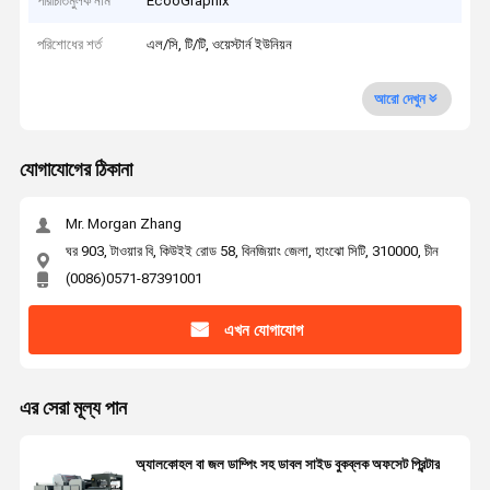
পরিচিতিমুলক নাম
EcooGraphix
পরিশোধের শর্ত
এল/সি, টি/টি, ওয়েস্টার্ন ইউনিয়ন
আরো দেখুন
যোগাযোগের ঠিকানা
Mr. Morgan Zhang
ঘর 903, টাওয়ার বি, কিউইই রোড 58, বিনজিয়াং জেলা, হাংঝো সিটি, 310000, চীন
(0086)0571-87391001
এখন যোগাযোগ
এর সেরা মূল্য পান
অ্যালকোহল বা জল ডাম্পিং সহ ডাবল সাইড বুকব্লক অফসেট প্রিন্টার