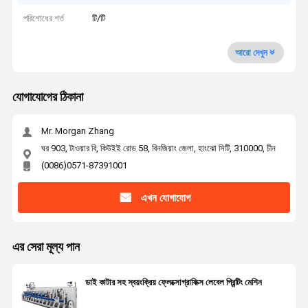
পরিশোধের শর্ত
টি/টি
আরো দেখুন
যোগাযোগের ঠিকানা
Mr. Morgan Zhang
ঘর 903, টাওয়ার বি, কিউইই রোড 58, বিনজিয়াং জেলা, হাংঝো সিটি, 310000, চীন
(0086)0571-87391001
এখন যোগাযোগ
এর সেরা মূল্য পান
ডাই কাটার সহ স্বয়ংক্রিয় ফ্লেক্সোগ্রাফিক্স লেবেল প্রিন্টিং মেশিন