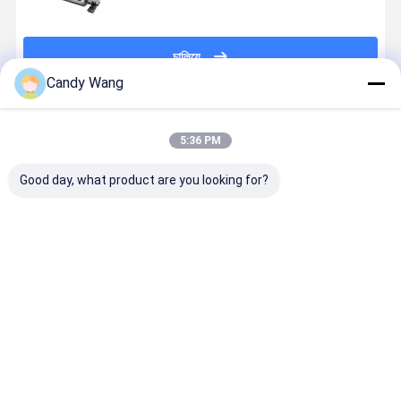
চালিয়ে
Candy Wang
প্রস্তাবিত পণ্য
5:36 PM
Good day, what product are you looking for?
Ecoo IQ-330
ইকোস্পার্ক ডিজিটাল
ইকোগ্রাফিক্স ডিজিটাল
ইকোস্পার্ক ডিজি
ডিজিটাল কাস্টম
লেবেল মুদ্রণ সমাপ্তি
লেবেল লেকিং এবং
লেবেল ইউভি লে
লেবেল প্রিন্টিং এবং
প্রসাধন কাস্টম
ফয়েল স্ট্যাম্পিং
প্রিন্টিং এবং ব্রে
কাটিং মেশিন
সমাধান
মেশিন লেবেল
প্রিন্টিং সহ ফয়েল
প্রসাধন সরঞ্জাম
স্ট্যাম্পিং মেশিন
ভালো দাম
ভালো দাম
ভালো দাম
ভালো দাম