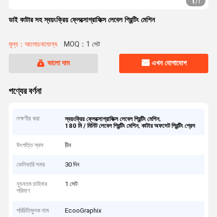
1
/
1
ডাই কাটার সহ স্বয়ংক্রিয় ফ্লেক্সোগ্রাফিক্স লেবেল প্রিন্টিং মেশিন
মূল্য：আলোচনাযোগ্য
MOQ：1 সেট
ভালো দাম
এখন যোগাযোগ
পণ্যের বর্ণনা
লক্ষণীয় করা
,
স্বয়ংক্রিয় ফ্লেক্সোগ্রাফিক্স লেবেল প্রিন্টিং মেশিন
,
180 মি / মিনিট লেবেল প্রিন্টিং মেশিন
কাটার অফসেট প্রিন্টিং প্রেস
উৎপত্তি স্থল
চীন
ডেলিভারি সময়
30 দিন
ন্যূনতম চাহিদার
1 সেট
পরিমাণ
পরিচিতিমুলক নাম
EcooGraphix