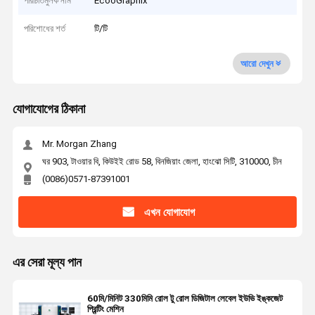
পরিচিতিমুলক নাম
EcooGraphix
পরিশোধের শর্ত
টি/টি
আরো দেখুন
যোগাযোগের ঠিকানা
Mr. Morgan Zhang
ঘর 903, টাওয়ার বি, কিউইই রোড 58, বিনজিয়াং জেলা, হাংঝো সিটি, 310000, চীন
(0086)0571-87391001
এখন যোগাযোগ
এর সেরা মূল্য পান
60মি/মিনিট 330মিমি রোল টু রোল ডিজিটাল লেবেল ইউভি ইঙ্কজেট
প্রিন্টিং মেশিন