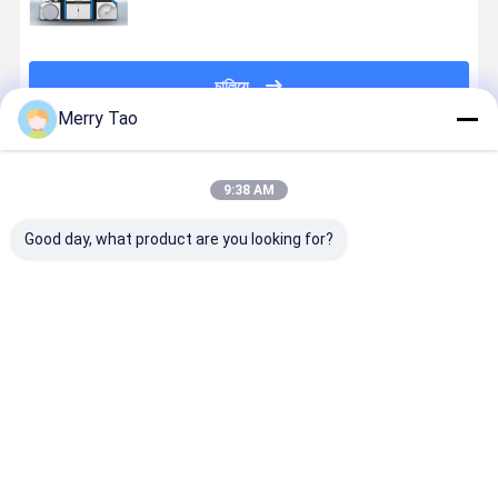
চালিয়ে
Merry Tao
প্রস্তাবিত পণ্য
9:38 AM
Good day, what product are you looking for?
Ecoo IQ-330
ইকোস্পার্ক ডিজিটাল
ইকোগ্রাফিক্স ডিজিটাল
ইকোস্পার্ক ডিজি
ডিজিটাল কাস্টম
লেবেল মুদ্রণ সমাপ্তি
লেবেল লেকিং এবং
লেবেল ইউভি লে
লেবেল প্রিন্টিং এবং
প্রসাধন কাস্টম
ফয়েল স্ট্যাম্পিং
প্রিন্টিং এবং ব্রে
কাটিং মেশিন
সমাধান
মেশিন লেবেল
প্রিন্টিং সহ ফয়েল
প্রসাধন সরঞ্জাম
স্ট্যাম্পিং মেশিন
ভালো দাম
ভালো দাম
ভালো দাম
ভালো দাম