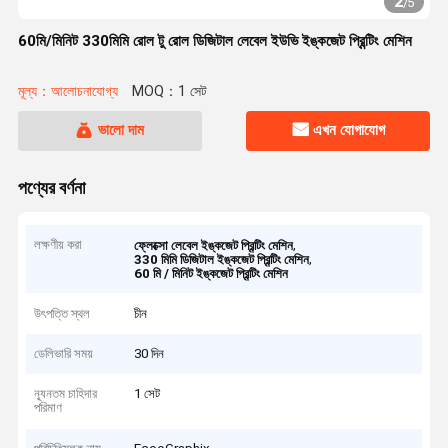
2
/
5
60মি/মিনিট 330মিমি রোল টু রোল ডিজিটাল লেবেল ইউভি ইঙ্কজেট প্রিন্টিং মেশিন
মূল্য：আলোচনাযোগ্য
MOQ：1 সেট
ভালো দাম
এখন যোগাযোগ
পণ্যের বর্ণনা
লক্ষণীয় করা
,
ফ্লেক্সো লেবেল ইঙ্কজেট প্রিন্টিং মেশিন
,
330 মিমি ডিজিটাল ইঙ্কজেট প্রিন্টিং মেশিন
60 মি / মিনিট ইঙ্কজেট প্রিন্টিং মেশিন
উৎপত্তি স্থল
চীন
ডেলিভারি সময়
30 দিন
ন্যূনতম চাহিদার
1 সেট
পরিমাণ