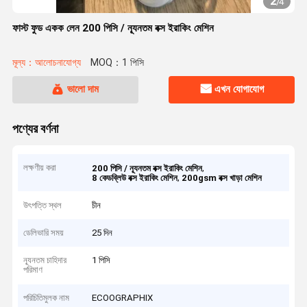
2
/
4
ফাস্ট ফুড একক লেন 200 পিসি / ন্যূনতম বক্স ইরাকিং মেশিন
মূল্য：আলোচনাযোগ্য
MOQ：1 পিসি
ভালো দাম
এখন যোগাযোগ
পণ্যের বর্ণনা
লক্ষণীয় করা
,
200 পিসি / ন্যূনতম বক্স ইরাকিং মেশিন
,
8 কেডব্লিউ বক্স ইরাকিং মেশিন
200gsm বক্স খাড়া মেশিন
উৎপত্তি স্থল
চীন
ডেলিভারি সময়
25 দিন
ন্যূনতম চাহিদার
1 পিসি
পরিমাণ
পরিচিতিমুলক নাম
ECOOGRAPHIX