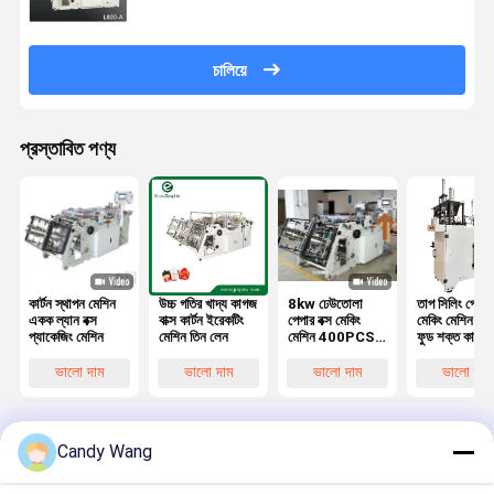
চালিয়ে
প্রস্তাবিত পণ্য
কার্টন স্থাপন মেশিন
উচ্চ গতির খাদ্য কাগজ
8kw ঢেউতোলা
তাপ সিলিং পেপার 
একক ল্যান বক্স
বাক্স কার্টন ইরেকটিং
পেপার বক্স মেকিং
মেকিং মেশিন ফাস
প্যাকেজিং মেশিন
মেশিন তিন লেন
মেশিন 400PCS/
ফুড শক্ত কাগজ
মিনিট 100mm
তৈরির মেশিন
ফাঁকা
ভালো দাম
ভালো দাম
ভালো দাম
ভালো দাম
Candy Wang