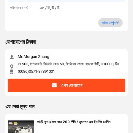
পরিশোধের শর্ত
এল / সি, টি / টি
আরো দেখুন
যোগাযোগের ঠিকানা
Mr. Morgan Zhang
ঘর 903, টাওয়ার বি, কিউইই রোড 58, বিনজিয়াং জেলা, হাংঝো সিটি, 310000, চীন
(0086)0571-87391001
এখন যোগাযোগ
এর সেরা মূল্য পান
ফাস্ট ফুড একক লেন 200 পিসি / ন্যূনতম বক্স ইরাকিং মেশিন