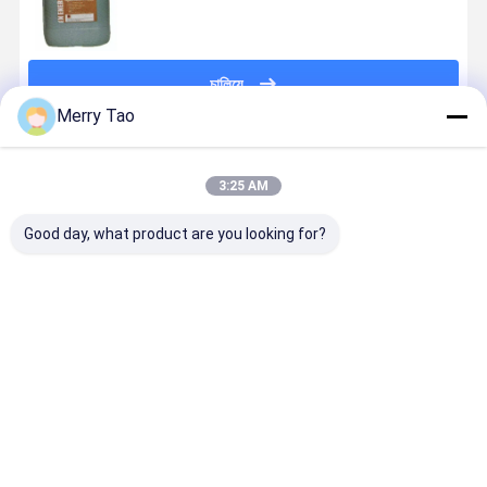
চালিয়ে
Merry Tao
প্রস্তাবিত পণ্য
3:25 AM
Good day, what product are you looking for?
সিটিপি প্রিন্টিং প্লেট
অ্যান্ড্রয়েড ওএস
উচ্চ খরচ কার্যকর
সোডিয়াম গ্লুকো
ডেনসিটোমিটার সহ
এবং সুনির্দিষ্ট ডট
প্রেস রাবার 4 স্তর
সিটিপি প্লেট
720p এইচডি
পরিমাপের সাথে
অফসেট মুদ্রণ এবং
ডেভেলপার
এলসিডি টাচযোগ্য
720p এইচডি
varnishing
120ML/S
স্ক্রিন অ্যান্ড্রয়েড
এলসিডি স্পর্শযোগ্য
Blanket
রিফিলমেন্ট এবং
ভালো দাম
ভালো দাম
ভালো দাম
ভালো দাম
ওএস এবং রিয়েল-
স্ক্রিন সিটিপি প্লেট
60ML/Hou
টাইম এইচডি
ডেনসিটোমিটার
স্ট্যাটিক অফসেট
মাইক্রো ইমেজ ডটস
প্রিন্টিং জন্য
বিশ্লেষণ