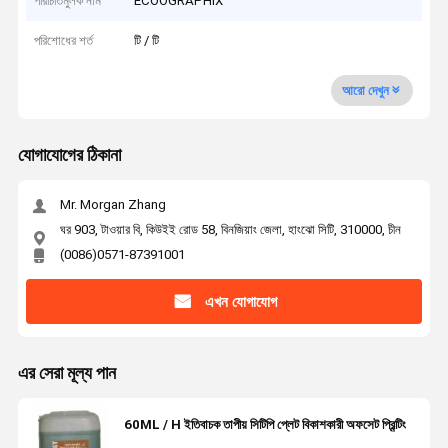
পরিচিতিমুলক নাম
ECOOGRAPHIX
পরিশোধের শর্ত
টি / টি
আরো দেখুন
যোগাযোগের ঠিকানা
Mr. Morgan Zhang
ঘর 903, টাওয়ার বি, কিউইই রোড 58, বিনজিয়াং জেলা, হাংঝো সিটি, 310000, চীন
(0086)0571-87391001
এখন যোগাযোগ
এর সেরা মূল্য পান
60ML / H ইতিবাচক তাপীয় সিটিপি প্লেট বিকাশকারী অফসেট প্রিন্টিং