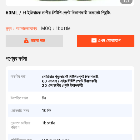
1
/
1
60ML / H ইতিবাচক তাপীয় সিটিপি প্লেট বিকাশকারী অফসেট প্রিন্টিং
মূল্য：আলোচনাযোগ্য
MOQ：1bottle
ভালো দাম
এখন যোগাযোগ
পণ্যের বর্ণনা
লক্ষণীয় করা
,
সোডিয়াম গ্লুকোনেট সিটিপি প্লেট বিকাশকারী
,
60 এমএল / এইচ সিটিপি প্লেট বিকাশকারী
20 এল তাপীয় প্লেট বিকাশকারী
উৎপত্তি স্থল
চীন
ডেলিভারি সময়
10 দিন
ন্যূনতম চাহিদার
1bottle
পরিমাণ