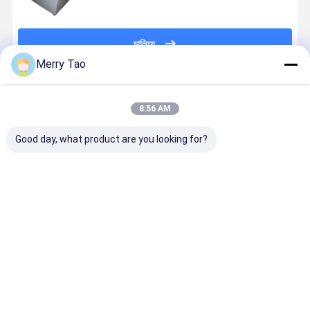
চালিয়ে
Merry Tao
প্রস্তাবিত পণ্য
8:56 AM
Good day, what product are you looking for?
অনলাইন বি 1
কারখানার 55PPH
1630x1325mm
বৃহৎ বিন্যাস C
ভিএলএফ থার্মাল
256CH লেজার
A0 সাইজের CTP
প্লেট ডেভেলপিং
সিটিপি প্লেট মেশিন
চ্যানেল তাপীয় সিটিপি
প্লেট মেশিন প্রতি
মেশিন সম্পূর্ণ
প্রতি ঘন্টা 25 প্লেট
প্লেট মেশিন
ঘন্টায় 22 প্লেট এবং
স্বয়ংক্রিয়তা সহ
এ অফসেট প্রিন্টিংয়ের
1163x940 মিমি
830nm তাপীয়
ভালো দাম
ভালো দাম
ভালো দাম
ভালো দাম
জন্য অটোলোডার সহ
সর্বোচ্চ প্লেট
CTP প্রযুক্তি
1470x1180 মিমি
আকারের সাথে