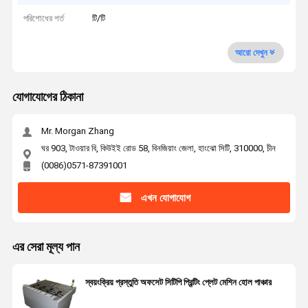
পরিশোধের শর্ত
টি/টি
আরো দেখুন
যোগাযোগের ঠিকানা
Mr. Morgan Zhang
ঘর 903, টাওয়ার বি, কিউইই রোড 58, বিনজিয়াং জেলা, হাংঝো সিটি, 310000, চীন
(0086)0571-87391001
এখন যোগাযোগ
এর সেরা মূল্য পান
স্বয়ংক্রিয় প্রস্তুতি অফসেট সিটিপি প্রিন্টিং প্লেট মেশিন হোল পাঞ্চার