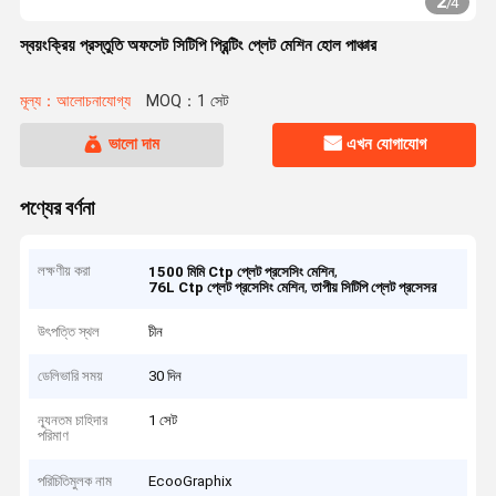
2
/
4
স্বয়ংক্রিয় প্রস্তুতি অফসেট সিটিপি প্রিন্টিং প্লেট মেশিন হোল পাঞ্চার
মূল্য：আলোচনাযোগ্য
MOQ：1 সেট
ভালো দাম
এখন যোগাযোগ
পণ্যের বর্ণনা
লক্ষণীয় করা
,
1500 মিমি Ctp প্লেট প্রসেসিং মেশিন
,
76L Ctp প্লেট প্রসেসিং মেশিন
তাপীয় সিটিপি প্লেট প্রসেসর
উৎপত্তি স্থল
চীন
ডেলিভারি সময়
30 দিন
ন্যূনতম চাহিদার
1 সেট
পরিমাণ
পরিচিতিমুলক নাম
EcooGraphix