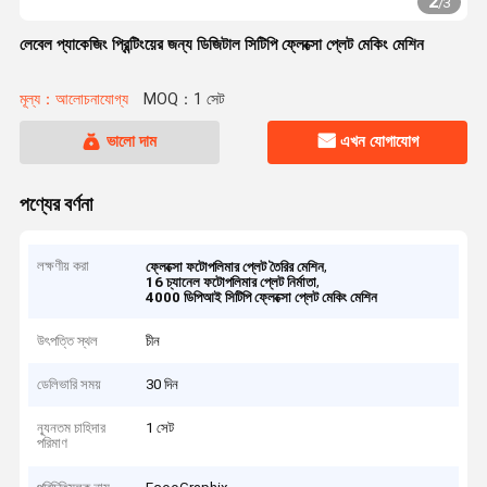
2
/
3
লেবেল প্যাকেজিং প্রিন্টিংয়ের জন্য ডিজিটাল সিটিপি ফ্লেক্সো প্লেট মেকিং মেশিন
মূল্য：আলোচনাযোগ্য
MOQ：1 সেট
ভালো দাম
এখন যোগাযোগ
পণ্যের বর্ণনা
লক্ষণীয় করা
,
ফ্লেক্সো ফটোপলিমার প্লেট তৈরির মেশিন
,
16 চ্যানেল ফটোপলিমার প্লেট নির্মাতা
4000 ডিপিআই সিটিপি ফ্লেক্সো প্লেট মেকিং মেশিন
উৎপত্তি স্থল
চীন
ডেলিভারি সময়
30 দিন
ন্যূনতম চাহিদার
1 সেট
পরিমাণ