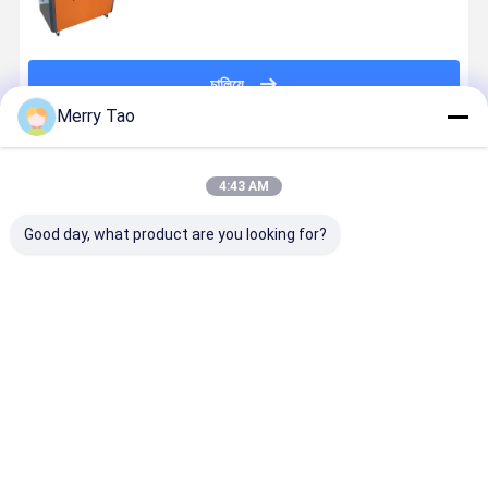
চালিয়ে
Merry Tao
প্রস্তাবিত পণ্য
4:43 AM
Good day, what product are you looking for?
অনলাইন বি 1
কারখানার 55PPH
1630x1325mm
বৃহৎ বিন্যাস C
ভিএলএফ থার্মাল
256CH লেজার
A0 সাইজের CTP
প্লেট ডেভেলপিং
সিটিপি প্লেট মেশিন
চ্যানেল তাপীয় সিটিপি
প্লেট মেশিন প্রতি
মেশিন সম্পূর্ণ
প্রতি ঘন্টা 25 প্লেট
প্লেট মেশিন
ঘন্টায় 22 প্লেট এবং
স্বয়ংক্রিয়তা সহ
এ অফসেট প্রিন্টিংয়ের
1163x940 মিমি
830nm তাপীয়
ভালো দাম
ভালো দাম
ভালো দাম
ভালো দাম
জন্য অটোলোডার সহ
সর্বোচ্চ প্লেট
CTP প্রযুক্তি
1470x1180 মিমি
আকারের সাথে