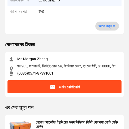
পরিচিতিমুলক নাম
EcooGraphix
পরিশোধের শর্ত
টি/টি
আরো দেখুন
যোগাযোগের ঠিকানা
Mr. Morgan Zhang
ঘর 903, টাওয়ার বি, কিউইই রোড 58, বিনজিয়াং জেলা, হাংঝো সিটি, 310000, চীন
(0086)0571-87391001
এখন যোগাযোগ
এর সেরা মূল্য পান
লেবেল প্যাকেজিং প্রিন্টিংয়ের জন্য ডিজিটাল সিটিপি ফ্লেক্সো প্লেট মেকিং
মেশিন