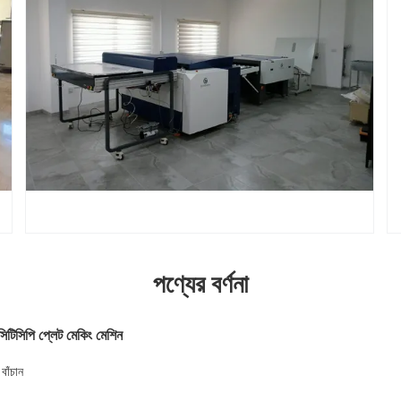
পণ্যের বর্ণনা
ি সিটিসিপি প্লেট মেকিং মেশিন
বাঁচান