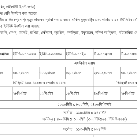
কিছু হাইলাইট ইনস্টলেশন)
র বেশি ইনস্টল করা হয়েছে
্থানীয় মার্কিন প্রেস প্রস্তুতকারকের দ্বারা গত ৩ বছরে মার্কিন যুক্তরাষ্ট্র এবং কানাডায় ৫০ ইউনিটের ব
ে ৩৫ ইউনিট ইনস্টল করা হয়েছে
তালি, স্পেন, হাঙ্গেরি, রাশিয়া, মেক্সিকো, ব্রাজিল, কলম্বিয়া, ইকুয়েডর, দক্ষিণ আফ্রিকা, নাইজেরিয়া 
এক্সএ
ইউভি-৮০০এফএ
ইউভি-৮০০এসএ
ইউভি-৮০০ইএ
টি-৮০০এক্সএ
টি-৮০০এফ
এক্সটার্নাল ড্রাম
েল
৬৪-চ্যানেল
৪৮-চ্যানেল
৩২-চ্যানেল
২৫৬-চ্যানেল
৬৪-চ্যানেল
ডিস্ক্রিট ৪০০-৪১০nm লেজার ডায়োড
ডিস্ক্রিট ৮৩
২৮পিএইচ
২২পিএইচ
১৬পিএইচ
৪০পিএইচ
২৮পিএইচ
১০৩০মিমি x ৮০০মিমি, ২৪০০ডিপিআই
সর্বোচ্চ। ১১৬৩মিমি x ৯৪০মিমি
সর্বনিম্ন। ৪০০মিমি x ৩০০মিমি (৩০০মিমিx২৫০মিমি উপলব্ধ)
সর্বোচ্চ। ১১৩০মিমি x ৮৮৪মিমি