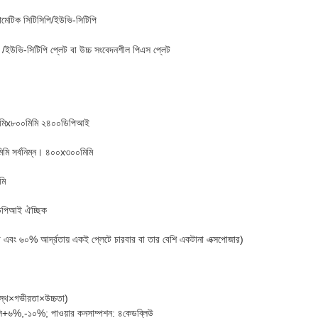
টিক সিটিসিপি/ইউভি-সিটিপি
 /ইউভি-সিটিপি প্লেট বা উচ্চ সংবেদনশীল পিএস প্লেট
০৩০মিমিx৮০০মিমি ২৪০০ডিপিআই
িমি সর্বনিম্ন। ৪০০x৩০০মিমি
মি
পিআই ঐচ্ছিক
 এবং ৬০% আর্দ্রতায় একই প্লেটে চারবার বা তার বেশি একটানা এক্সপোজার)
্থ×গভীরতা×উচ্চতা)
এসি+৬%,-১০%; পাওয়ার কনসাম্পশন: ৪কেডব্লিউ