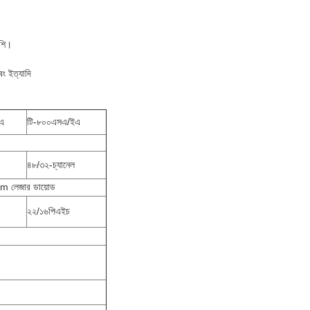
েশি।
এবং ইত্যাদি
এ
টি-৮০০এসএ/ইএ
৪৮/৩২-চ্যানেল
০nm লেজার ডায়োড
২২/১৬পিএইচ