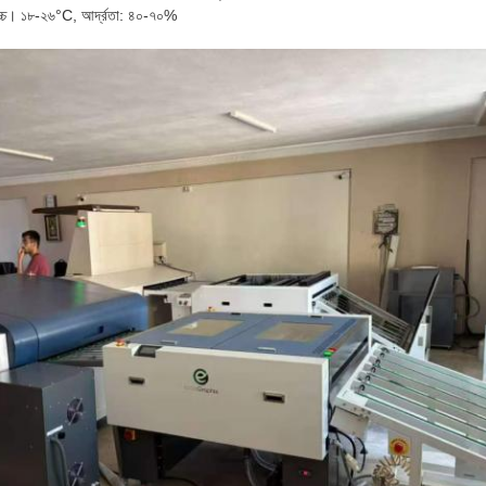
োচ্চ। ১৮-২৬°C, আর্দ্রতা: ৪০-৭০%