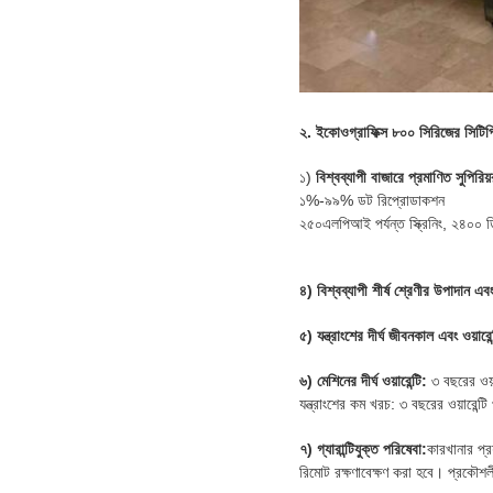
২.
ইকোওগ্রাফিক্স ৮০০ সিরিজের সিটিপ
১)
বিশ্বব্যাপী বাজারে প্রমাণিত সুপির
১%-৯৯% ডট রিপ্রোডাকশন
২৫০এলপিআই পর্যন্ত স্ক্রিনিং, ২৪০
৪) বিশ্বব্যাপী শীর্ষ শ্রেণীর উপাদান এব
৫) যন্ত্রাংশের দীর্ঘ জীবনকাল এবং ওয়
৬) মেশিনের দীর্ঘ ওয়ারেন্টি:
৩ বছরের ওয়া
যন্ত্রাংশের কম খরচ: ৩ বছরের ওয়ারেন
৭) গ্যারান্টিযুক্ত পরিষেবা:
কারখানার প্র
রিমোট রক্ষণাবেক্ষণ করা হবে। প্রকৌশলী