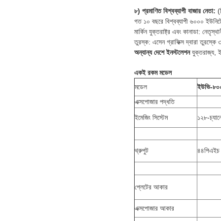
৮) প্রমাণিত বিশ্বব্যাপী বাজার নেতা:
(
গত ১০ বছরে বিশ্বব্যাপী ৬০০০ ইউনিটে
মার্কিন যুক্তরাষ্ট্র এবং কানাডা: নেতৃস
তুরস্ক: এসেন গ্রাফিক্স দ্বারা তুরস্ক
অন্যান্য দেশে ইনস্টলেশন
যুক্তরাজ্য, ই
একই রকম মডেল
মডেল
ইউভি-৮০০
এক্সপোজার পদ্ধতি
ইমেজিং সিস্টেম
১২৮-চ্যান
থ্রুপুট
৪৪পিএইচ
প্লেটের আকার
এক্সপোজার আকার