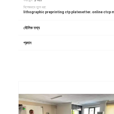
ওয়ারেন্টি:
3 বছর
বিশেষভাবে তুলে ধরা:
,
lithographic preprinting ctp platesetter
online ctcp 
মৌলিক তথ্য
প্রদান