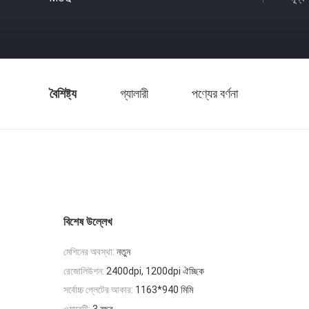
বৈশিষ্ট্য
গ্যালারী
পণ্যের বর্ণনা
বিশেষ উল্লেখ
মেশিনের অবস্থা:
নতুন
রেজোলিউশন:
2400dpi, 1200dpi ঐচ্ছিক
সর্বোচ্চ প্লেটের আকার:
1163*940 মিমি