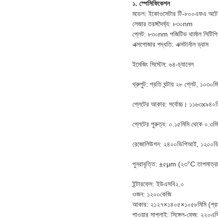
১. স্পেসিফিকেশন
মডেল: ইকোওসেটার টি-৮০০এফএ অটোমে
লেজার তরঙ্গদৈর্ঘ্য: ৮৩০nm
প্লেট: ৮৩০nm পজিটিভ থার্মাল সিটিপি
এক্সপোজার পদ্ধতি: এক্সটার্নাল ড্রাম
ইমেজিং সিস্টেম: ৬৪-চ্যানেল
থ্রুপুট: প্রতি ঘন্টায় ২৮ প্লেট, ১
প্লেটের আকার: সর্বোচ্চ। ১১৬৩x৯৪০ম
প্লেটের পুরুত্ব: ০.১৫মিমি থেকে ০.৩মি
রেজোলিউশন: ২৪০০ডিপিআই, ১২০০ডি
পুনরাবৃত্তি: ±৫μm (২৩°C তাপমাত্রা
ইন্টারফেস: ইউএসবি২.০
ওজন: ১২০০কেজি
আকার: ২১২৭×১৪০৫×১০৫৮মিমি (প্রস
পাওয়ার সাপ্লাই: সিঙ্গেল-ফেজ: ২২০