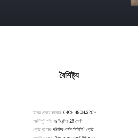
বৈশিষ্ট্য
ইমেজ লেজার ডায়োড:
64CH,48CH,32CH
আউটপুট গতি:
প্রতি ঘন্টায় 28 প্লেট
প্লেট প্রকার:
পজিটিভ থার্মাল সিটিসিপি প্লেট