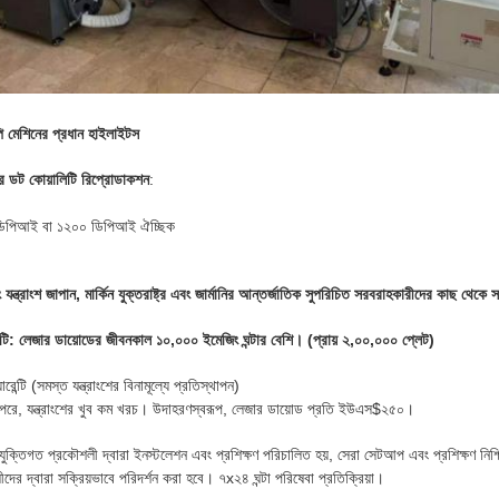
ি মেশিনের প্রধান হাইলাইটস
িয়র ডট কোয়ালিটি রিপ্রোডাকশন
:
০ ডিপিআই বা ১২০০ ডিপিআই ঐচ্ছিক
ং যন্ত্রাংশ জাপান, মার্কিন যুক্তরাষ্ট্র এবং জার্মানির আন্তর্জাতিক সুপরিচিত সরবরাহকারীদের কাছ থেকে 
ারেন্টি: লেজার ডায়োডের জীবনকাল ১০,০০০ ইমেজিং ঘন্টার বেশি। (প্রায় ২,০০,০০০ প্লেট)
রেন্টি (সমস্ত যন্ত্রাংশের বিনামূল্যে প্রতিস্থাপন)
্টি পরে, যন্ত্রাংশের খুব কম খরচ। উদাহরণস্বরূপ, লেজার ডায়োড প্রতি ইউএস$২৫০।
যুক্তিগত প্রকৌশলী দ্বারা ইনস্টলেশন এবং প্রশিক্ষণ পরিচালিত হয়, সেরা সেটআপ এবং প্রশিক্ষণ নিশ
দের দ্বারা সক্রিয়ভাবে পরিদর্শন করা হবে। ৭x২৪ ঘন্টা পরিষেবা প্রতিক্রিয়া।