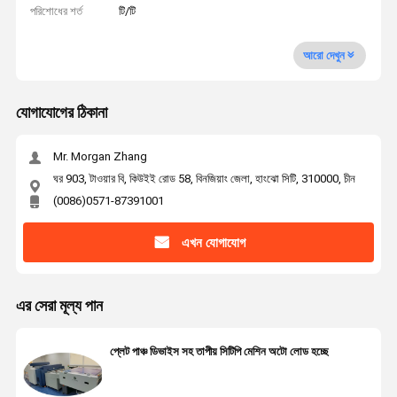
পরিশোধের শর্ত
টি/টি
আরো দেখুন
যোগাযোগের ঠিকানা
Mr. Morgan Zhang
ঘর 903, টাওয়ার বি, কিউইই রোড 58, বিনজিয়াং জেলা, হাংঝো সিটি, 310000, চীন
(0086)0571-87391001
এখন যোগাযোগ
এর সেরা মূল্য পান
প্লেট পাঞ্চ ডিভাইস সহ তাপীয় সিটিপি মেশিন অটো লোড হচ্ছে