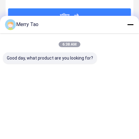
চালিয়ে
Merry Tao
প্রস্তাবিত পণ্য
6:38 AM
Good day, what product are you looking for?
অনলাইন বি 1
কারখানার 55PPH
1630x1325mm
বৃহৎ বিন্যাস C
ভিএলএফ থার্মাল
256CH লেজার
A0 সাইজের CTP
প্লেট ডেভেলপিং
সিটিপি প্লেট মেশিন
চ্যানেল তাপীয় সিটিপি
প্লেট মেশিন প্রতি
মেশিন সম্পূর্ণ
প্রতি ঘন্টা 25 প্লেট
প্লেট মেশিন
ঘন্টায় 22 প্লেট এবং
স্বয়ংক্রিয়তা সহ
এ অফসেট প্রিন্টিংয়ের
1163x940 মিমি
830nm তাপীয়
ভালো দাম
ভালো দাম
ভালো দাম
ভালো দাম
জন্য অটোলোডার সহ
সর্বোচ্চ প্লেট
CTP প্রযুক্তি
1470x1180 মিমি
আকারের সাথে
বাড়ি
আমাদের
আমাদের সাথে যোগাযোগ
Desktop