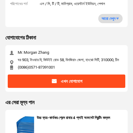
পরিশোধের শর্ত
এল / সি, টি / টি, মানিগ্রাম, ওয়েস্টার্ন ইউনিয়ন, পেপাল
আরো দেখুন
যোগাযোগের ঠিকানা
Mr. Morgan Zhang
ঘর 903, টাওয়ার বি, কিউইই রোড 58, বিনজিয়াং জেলা, হাংঝো সিটি, 310000, চীন
(0086)0571-87391001
এখন যোগাযোগ
এর সেরা মূল্য পান
উচ্চ ব্যয়-কার্যকর প্রেস রাবার 4 প্লাই অফসেট প্রিন্টিং কম্বল