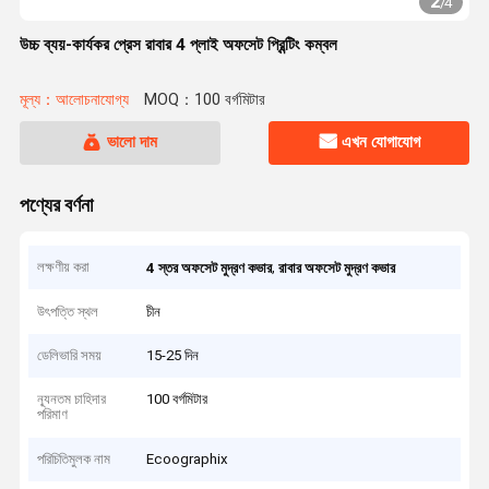
2
/
4
উচ্চ ব্যয়-কার্যকর প্রেস রাবার 4 প্লাই অফসেট প্রিন্টিং কম্বল
মূল্য：আলোচনাযোগ্য
MOQ：100 বর্গমিটার
ভালো দাম
এখন যোগাযোগ
পণ্যের বর্ণনা
লক্ষণীয় করা
,
4 স্তর অফসেট মুদ্রণ কভার
রাবার অফসেট মুদ্রণ কভার
উৎপত্তি স্থল
চীন
ডেলিভারি সময়
15-25 দিন
ন্যূনতম চাহিদার
100 বর্গমিটার
পরিমাণ
পরিচিতিমুলক নাম
Ecoographix