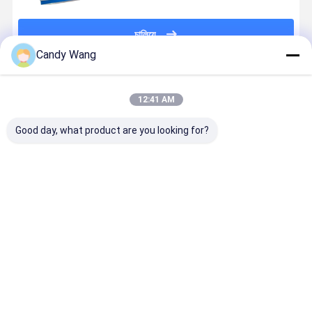
চালিয়ে
Candy Wang
প্রস্তাবিত পণ্য
12:41 AM
Good day, what product are you looking for?
সিটিপি প্রিন্টিং প্লেট
অ্যান্ড্রয়েড ওএস
উচ্চ খরচ কার্যকর
সোডিয়াম গ্লুকো
ডেনসিটোমিটার সহ
এবং সুনির্দিষ্ট ডট
প্রেস রাবার 4 স্তর
সিটিপি প্লেট
720p এইচডি
পরিমাপের সাথে
অফসেট মুদ্রণ এবং
ডেভেলপার
এলসিডি টাচযোগ্য
720p এইচডি
varnishing
120ML/S
স্ক্রিন অ্যান্ড্রয়েড
এলসিডি স্পর্শযোগ্য
Blanket
রিফিলমেন্ট এবং
ভালো দাম
ভালো দাম
ভালো দাম
ভালো দাম
ওএস এবং রিয়েল-
স্ক্রিন সিটিপি প্লেট
60ML/Hou
টাইম এইচডি
ডেনসিটোমিটার
স্ট্যাটিক অফসেট
মাইক্রো ইমেজ ডটস
প্রিন্টিং জন্য
বিশ্লেষণ
বাড়ি
আমাদের
আমাদের সাথে যোগাযোগ
Desktop