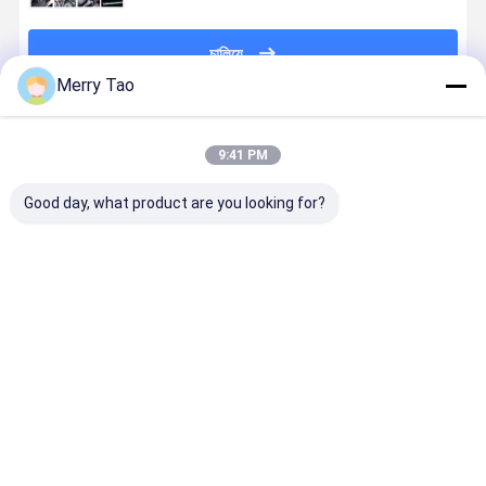
চালিয়ে
Merry Tao
প্রস্তাবিত পণ্য
9:41 PM
Good day, what product are you looking for?
অনলাইন বি 1
কারখানার 55PPH
1630x1325mm
বৃহৎ বিন্যাস C
ভিএলএফ থার্মাল
256CH লেজার
A0 সাইজের CTP
প্লেট ডেভেলপিং
সিটিপি প্লেট মেশিন
চ্যানেল তাপীয় সিটিপি
প্লেট মেশিন প্রতি
মেশিন সম্পূর্ণ
প্রতি ঘন্টা 25 প্লেট
প্লেট মেশিন
ঘন্টায় 22 প্লেট এবং
স্বয়ংক্রিয়তা সহ
এ অফসেট প্রিন্টিংয়ের
1163x940 মিমি
830nm তাপীয়
ভালো দাম
ভালো দাম
ভালো দাম
ভালো দাম
জন্য অটোলোডার সহ
সর্বোচ্চ প্লেট
CTP প্রযুক্তি
1470x1180 মিমি
আকারের সাথে
বাড়ি
আমাদের
আমাদের সাথে যোগাযোগ
Desktop