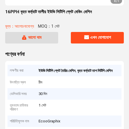
1
/
1
16PPH বৃহত ফর্ম্যাট তাপীয় ইউভি সিটিপি প্লেট মেকিং মেশিন
মূল্য：আলোচনাযোগ্য
MOQ：1 সেট
ভালো দাম
এখন যোগাযোগ
পণ্যের বর্ণনা
লক্ষণীয় করা
,
ইউভি সিটিপি প্লেট তৈরির মেশিন
বৃহত ফর্ম্যাট তাপ সিটিপি মেশিন
উৎপত্তি স্থল
চীন
ডেলিভারি সময়
30 দিন
ন্যূনতম চাহিদার
1 সেট
পরিমাণ
পরিচিতিমুলক নাম
EcooGraphix