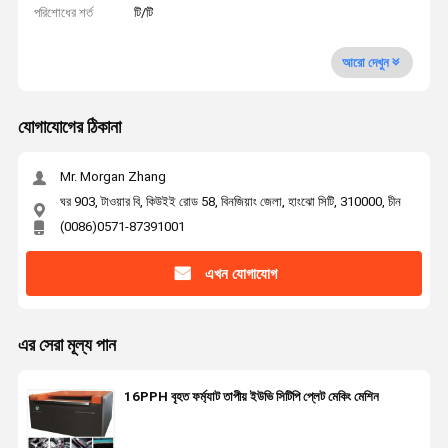
পরিশোধের শর্ত
টি/টি
আরো দেখুন
যোগাযোগের ঠিকানা
Mr. Morgan Zhang
ঘর 903, টাওয়ার বি, কিউইই রোড 58, বিনজিয়াং জেলা, হাংঝো সিটি, 310000, চীন
(0086)0571-87391001
এখন যোগাযোগ
এর সেরা মূল্য পান
16PPH বৃহত ফর্ম্যাট তাপীয় ইউভি সিটিপি প্লেট মেকিং মেশিন