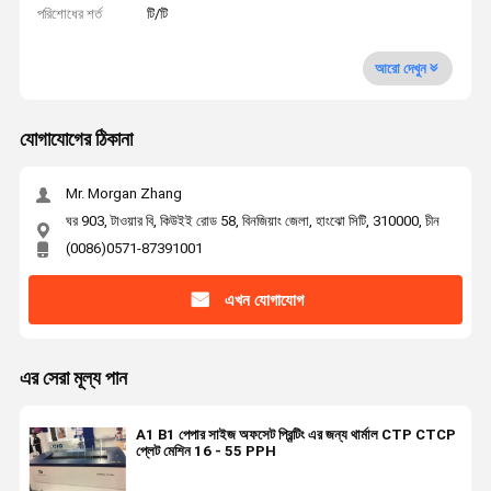
পরিশোধের শর্ত
টি/টি
আরো দেখুন
যোগাযোগের ঠিকানা
Mr. Morgan Zhang
ঘর 903, টাওয়ার বি, কিউইই রোড 58, বিনজিয়াং জেলা, হাংঝো সিটি, 310000, চীন
(0086)0571-87391001
এখন যোগাযোগ
এর সেরা মূল্য পান
A1 B1 পেপার সাইজ অফসেট প্রিন্টিং এর জন্য থার্মাল CTP CTCP
প্লেট মেশিন 16 - 55 PPH