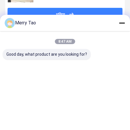
চালিয়ে
Merry Tao
প্রস্তাবিত পণ্য
8:47 AM
Good day, what product are you looking for?
অনলাইন বি 1
কারখানার 55PPH
1630x1325mm
বৃহৎ বিন্যাস C
ভিএলএফ থার্মাল
256CH লেজার
A0 সাইজের CTP
প্লেট ডেভেলপিং
সিটিপি প্লেট মেশিন
চ্যানেল তাপীয় সিটিপি
প্লেট মেশিন প্রতি
মেশিন সম্পূর্ণ
প্রতি ঘন্টা 25 প্লেট
প্লেট মেশিন
ঘন্টায় 22 প্লেট এবং
স্বয়ংক্রিয়তা সহ
এ অফসেট প্রিন্টিংয়ের
1163x940 মিমি
830nm তাপীয়
ভালো দাম
ভালো দাম
ভালো দাম
ভালো দাম
জন্য অটোলোডার সহ
সর্বোচ্চ প্লেট
CTP প্রযুক্তি
1470x1180 মিমি
আকারের সাথে
বাড়ি
আমাদের
আমাদের সাথে যোগাযোগ
Desktop