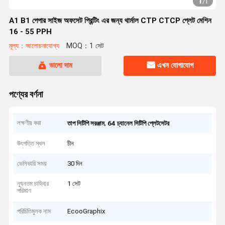
1
/
1
A1 B1 পেপার সাইজ অফসেট প্রিন্টিং এর জন্য থার্মাল CTP CTCP প্লেট মেশিন
16 - 55 PPH
মূল্য：আলোচনাযোগ্য
MOQ：1 সেট
ভালো দাম
এখন যোগাযোগ
পণ্যের বর্ণনা
লক্ষণীয় করা
,
তাপ সিটিপি সরঞ্জাম
64 চ্যানেল সিটিপি প্লেটসেটর
উৎপত্তি স্থল
চীন
ডেলিভারি সময়
30 দিন
ন্যূনতম চাহিদার
1 সেট
পরিমাণ
পরিচিতিমুলক নাম
EcooGraphix