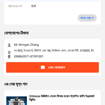
পরিশোধের শর্ত
টি/টি
আরো দেখুন
যোগাযোগের ঠিকানা
Mr. Morgan Zhang
ঘর 903, টাওয়ার বি, কিউইই রোড 58, বিনজিয়াং জেলা, হাংঝো সিটি, 310000, চীন
(0086)0571-87391001
এখন যোগাযোগ
এর সেরা মূল্য পান
330mm ডিজিটাল লেবেল স্টিকার ফয়েল স্ট্যাম্পিং বার্নিশ ইঙ্কজেট
প্রিন্টার