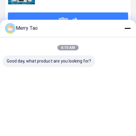
চালিয়ে
Merry Tao
প্রস্তাবিত পণ্য
6:15 AM
Good day, what product are you looking for?
Ecoo IQ-330
ইকোস্পার্ক ডিজিটাল
ইকোগ্রাফিক্স ডিজিটাল
ইকোস্পার্ক ডিজি
ডিজিটাল কাস্টম
লেবেল মুদ্রণ সমাপ্তি
লেবেল লেকিং এবং
লেবেল ইউভি লে
লেবেল প্রিন্টিং এবং
প্রসাধন কাস্টম
ফয়েল স্ট্যাম্পিং
প্রিন্টিং এবং ব্রে
কাটিং মেশিন
সমাধান
মেশিন লেবেল
প্রিন্টিং সহ ফয়েল
প্রসাধন সরঞ্জাম
স্ট্যাম্পিং মেশিন
ভালো দাম
ভালো দাম
ভালো দাম
ভালো দাম