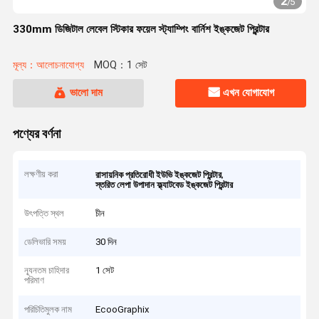
2
/
5
330mm ডিজিটাল লেবেল স্টিকার ফয়েল স্ট্যাম্পিং বার্নিশ ইঙ্কজেট প্রিন্টার
মূল্য：আলোচনাযোগ্য
MOQ：1 সেট
ভালো দাম
এখন যোগাযোগ
পণ্যের বর্ণনা
লক্ষণীয় করা
,
রাসায়নিক প্রতিরোধী ইউভি ইঙ্কজেট প্রিন্টার
স্তরিত লেপা উপাদান ফ্ল্যাটবেড ইঙ্কজেট প্রিন্টার
উৎপত্তি স্থল
চীন
ডেলিভারি সময়
30 দিন
ন্যূনতম চাহিদার
1 সেট
পরিমাণ
পরিচিতিমুলক নাম
EcooGraphix