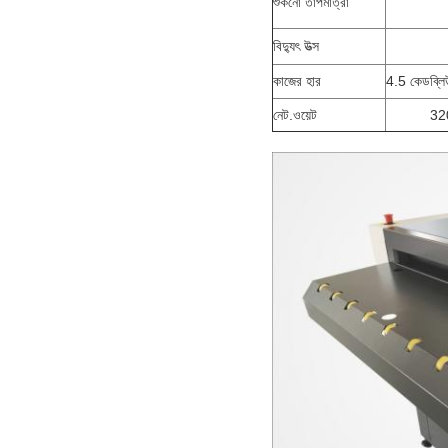
শুকনো তাপমাত্রা
বিদ্যুৎ উত্স
কাজের হার
4.5 কেডব্লি
নেট.ওয়েট
32