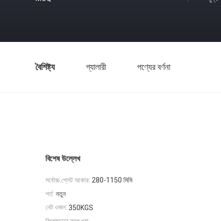
বৈশিষ্ট্য
গ্যালারী
পণ্যের বর্ণনা
বিশেষ উল্লেখ
সর্বোচ্চ.প্লেট আকার:
280-1150 মিমি
শর্ত:
নতুন
নেট ওজন:
350KGS