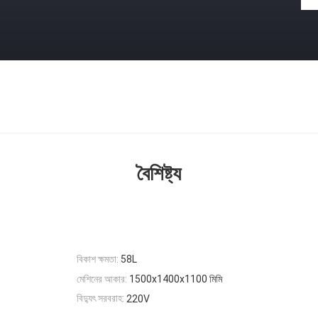
বৈশিষ্ট্য
বিকাশ ক্ষমতা:
58L
মেশিনের আকার:
1500x1400x1100 মিমি
বিদ্যুৎ সরবরাহ:
220V