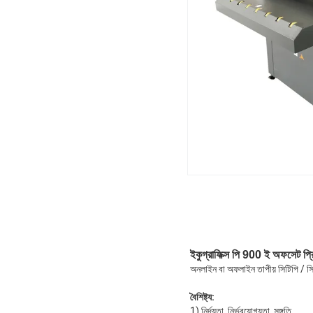
ইকুগ্রাফিক্স পি 900 ই অফসেট প্রিপ
অনলাইন বা অফলাইন তাপীয় সিটিপি / সি
বৈশিষ্ট্য:
1) নির্দয়তা, নির্ভরযোগ্যতা, সঙ্গতি