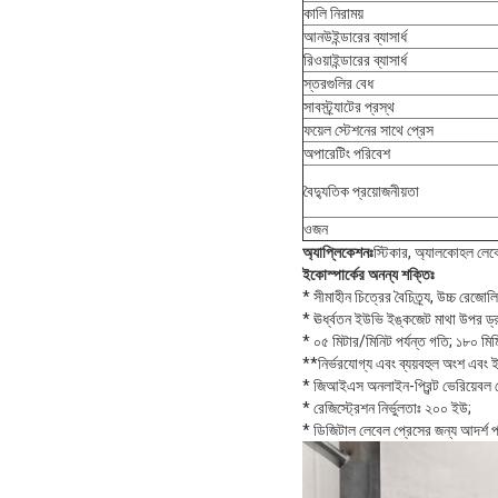
কালি নিরাময়
আনউইন্ডারের ব্যাসার্ধ
রিওয়াইন্ডারের ব্যাসার্ধ
স্তরগুলির বেধ
সাবস্ট্র্যাটের প্রস্থ
ফয়েল স্টেশনের সাথে প্রেস
অপারেটিং পরিবেশ
বৈদ্যুতিক প্রয়োজনীয়তা
ওজন
অ্যাপ্লিকেশনঃ
স্টিকার, অ্যালকোহল লেব
ইকোস্পার্কের অনন্য শক্তিঃ
* সীমাহীন চিত্রের বৈচিত্র্য, উচ্চ র
* ঊর্ধ্বতন ইউভি ইঙ্কজেট মাথা উপর ড্
* ০৫ মিটার/মিনিট পর্যন্ত গতি; ১৮০ মিমি 
**নির্ভরযোগ্য এবং ব্যয়বহুল অংশ এবং 
* জিআইএস অনলাইন-প্রিন্ট ভেরিয়েবল 
* রেজিস্ট্রেশন নির্ভুলতাঃ ২০০ ইউ;
* ডিজিটাল লেবেল প্রেসের জন্য আদর্শ প্