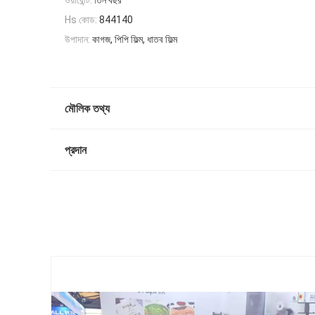
ওয়ারেন্টি:
তিন বছর
Hs কোড:
844140
উপাদান:
কাগজ, পিপি ফিল্ম, ধাতব ফিল্ম
মৌলিক তথ্য
প্রদান