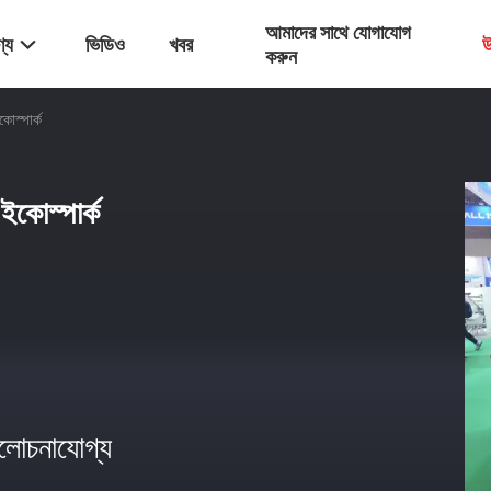
আমাদের সাথে যোগাযোগ
্য
ভিডিও
খবর
উ
করুন
োস্পার্ক
ইকোস্পার্ক
োচনাযোগ্য