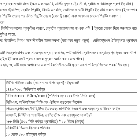
্রাহক লাতভিয়াতে ইমাক্স এবং ওল্ডেরি, মার্কিন যুক্তরাষ্ট্রে স্টার্ক, ব্রাজিলে ভিনিলসুল গ্রুপ ইত্যাদি।
য়েল স্ট্যাম্পিং, ব্রেইল প্রিন্টিং, থ্রিডি এমবসিং, ভেরিয়েবল ডেটা প্রিন্টিং ইত্যাদি করতে পারে।ইকোস্পার
 প্রিন্টিং প্রেস, প্রচলিত প্রিন্টিং প্রেস (রোল টু রোল) এবং অন্যান্য লেবেল প্রিন্টিং সরঞ্জাম।
রেঃ
র ডিজিটাল কাজের প্রকৃতির কারণে, প্লেটের প্রয়োজন হয় না এবং এটি 1 টুকরো লেবেল দিয়ে শুরু হতে 
সুবিধা আছে.
ং এবং স্ট্যাম্পিং বিবরণ সঙ্গে সীমাহীন ইমেজ নকশা (দয়া করে নমুনা পড়ুন) ।রেজিস্ট্রেশন ঐতিহ্যগত প্রসাধ
ি নিয়ন্ত্রণযোগ্য এবং সামঞ্জস্যযোগ্য। ফয়েলিং, স্পট ভার্নিশ, ব্রেইল এবং অন্যান্য প্রক্রিয়া এক স্টপ
হাইলাইট এবং ম্যাট প্রভাব একক মুদ্রণে অর্জন করা যেতে পারে।
য় ছাড়াও, এটি সহজ অপারেশন এবং পরিবর্তনশীল ডেটা মুদ্রণ নকশা পরিপ্রেক্ষিতেও প্রকাশিত হয়।
ইউভি পাইজো ডোড (আবেদনের উপর ড্রপ) -ইঙ্কজেট
১৪৪০*৩৬০ ডিপিআই পর্যন্ত
10m/min - 60m/min ((পলিমার স্তর বেধ উপর নির্ভর করে)
পিডিএফ, অপ্টিমাইজড পিডিএফ, ঐচ্ছিক বারকোড সিস্টেম
পিডিএফ,পিডিএফ/ভিটি,টিআইএফএফ,জেপিইজি,বিএমপি এবং অন্যান্য ডাটাবেস ফাইল
অফসেট, ডিজিটাল, প্লাস্টিক, লেমিনেটেড এবং লেপযুক্ত সাবস্ট্রট
২৮৮ মিমি (৪৩০ মিমি পর্যন্ত প্রসারিত) * ১০ মিটার (দৈর্ঘ্য)
ডব্লিউবি-ডিএস-ক্লিয়ার পলিমার
১০ থেকে ১৮০ মাইক্রন পর্যন্ত