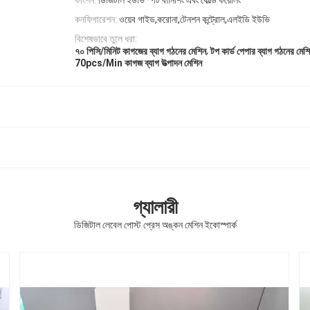
ফাংশন:
ডিজিটাল ইউভি স্পট বার্নিশিং এবং কোল্ড ফয়েলিং
কনফিগারেশন:
ওয়েব গাইড,করোনা,টেনশন কন্ট্রোল,এলইডি ইউভি
বিশেষভাবে তুলে ধরা:
,
৭০ পিসি/মিনিট কাগজের ব্যাগ গঠনের মেশিন
টপ কার্ড পেপার ব্যাগ গঠনের মেশ
70pcs/Min কাগজ ব্যাগ উত্পাদন মেশিন
গ্যালারী
ডিজিটাল লেবেল পোস্ট প্রেস অঙ্কন মেশিন ইকোস্পার্ক