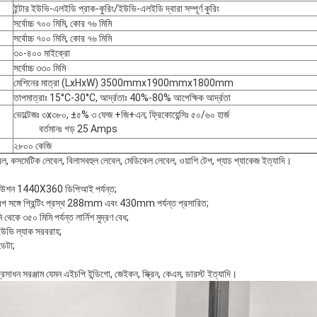
ইন্টার ইউভি-এলইডি প্রাক-কুরিং/ইউভি-এলইডি দ্বারা সম্পূর্ণ কুরিং
সর্বোচ্চ ৭০০ মিমি, কোর ৭৬ মিমি
সর্বোচ্চ ৭০০ মিমি, কোর ৭৬ মিমি
৩০-৪০০ মাইক্রো
সর্বোচ্চ ৩৩০ মিমি
মেশিনের মাত্রা (LxHxW) 3500mmx1900mmx1800mm
তাপমাত্রাঃ 15°C-30°C, আর্দ্রতাঃ 40%-80% আপেক্ষিক আর্দ্রতা
ভোল্টেজঃ ৩x৩৮০, ±৫% ৩ ফেজ +জি+এন; ফ্রিকোয়েন্সিঃ ৫০/৬০ হার্জ
বর্তমানঃ গড় 25 Amps
২৮০০ কেজি
েল, কসমেটিক লেবেল, বিলাসবহুল লেবেল, মেডিকেল লেবেল, ওয়াশি টেপ, প্যাচ প্যাকেজ ইত্যাদি।
েজোলিউশন 1440X360 ডিপিআই পর্যন্ত;
রপ সঙ্গে প্রিন্টিং প্রস্থ 288mm এবং 430mm পর্যন্ত প্রসারিত;
থেকে ৩৫০ মিমি পর্যন্ত লার্নিশ মুদ্রণ বেধ;
ইউভি ল্যাক সরবরাহ;
ডেটা;
রসাধন সরঞ্জাম যেমন এইচপি ইন্ডিগো, জেইকন, স্ক্রিন, কেএম, ডারস্ট ইত্যাদি।