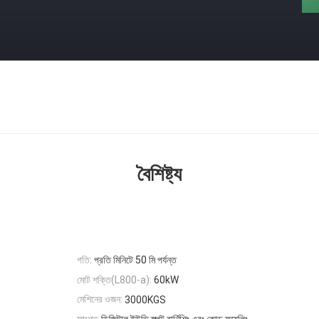
বৈশিষ্ট্য
গতি:
প্রতি মিনিটে 50 মি পর্যন্ত
মোট শক্তি(L800-a):
60kW
মেশিনের ওজন:
3000KGS