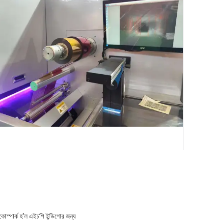
োস্পার্ক হ'ল এইচপি ইন্ডিগোর জন্য