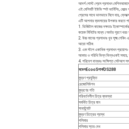
আদর্শ পোস্ট প্রেস প্রসাধন মেশিনআমাদের গ
এই মেশিনটি ইউভি স্পট ভার্নিশিং, কোল্ড ফ
প্রেসের সাথে ভালভাবে মিলে যায়, ফ্লেক্সো
এটি আপনার ব্যবসায়ের উপকার করতে পা
1. ডিজিটাল কাজের দক্ষতাঃ ইকোস্পার্কে
কয়েক মিনিটের মধ্যে।অর্ডার পূরণে খরচ 
2. উচ্চ মানের প্রসাধনঃ খুব সূক্ষ্ম লেকি
আরো সঠিক.
3. এক স্টপে একাধিক প্রসাধন প্রয়োগঃ এট
আকার ও পরিধি ভিন্ন ভিন্নএকই সময়ে, 
4. পরিবেশ বান্ধবঃ সংক্ষিপ্ত সেটআপ সম
মডেল
EcooS
পার্ক
DS288
মুদ্রণ প্রযুক্তি
রেজোলিউশন
মুদ্রণের গতি
পরিবর্তনশীল চিত্র ব্যবস্থা
সমর্থিত চিত্র মান
সাবস্ট্র্যাট
মুদ্রণ চিত্রের প্রস্থ
পলিমার
পলিমার স্তর বেধ