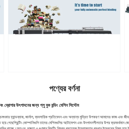
পণ্যের বর্ণনা
ং ব্রোশার উৎপাদনের জন্য গ্লু বুক বন্ডিং মেশিন সিস্টেম
 চমৎকার হ্যান্ডব্যাক, জার্নাল, ব্যবসায়িক প্রতিবেদন এবং অন্যান্য মুদ্রিত উপকরণ আমাদের কাজ এবং জীব
প্ত হয়ে গেছেপ্রিন্টিং কোম্পানিগুলি তাদের মেশিনগুলির অটোমেশন এবং উৎপাদনশীলতার উপর ক্রমবর্ধমান জো
ৃদ্ধি পাচ্ছে।অতএব, দক্ষতা ও গুণমান প্রিন্টিং শিল্পের প্রত্যেক উদ্যোক্তার প্রধান উদ্বেগের বিষয় হয়