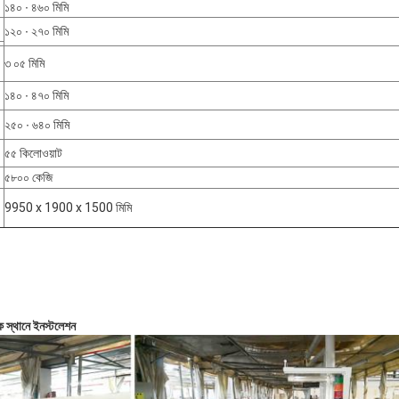
১৪০ ∙ ৪৬০ মিমি
১২০ ∙ ২৭০ মিমি
৩ ০৫ মিমি
১৪০ ∙ ৪৭০ মিমি
২৫০ ∙ ৬৪০ মিমি
৫৫ কিলোওয়াট
৫৮০০ কেজি
9950 x 1900 x 1500 মিমি
ক স্থানে ইনস্টলেশন