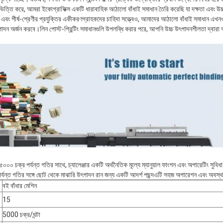
 ভিত্তি করে, আমরা ইকোগ্রাফিক্স একটি ধারাবাহিক আঠালো বাঁধাই সমাধান তৈরি করেছি যা দক্ষতা এবং উ
 এবং শীর্ষ-শ্রেণীর প্রযুক্তির একীকরণগ্রাহকদের চাহিদা সত্ত্বেও, আমাদের আঠালো বাঁধাই সমাধান এখন
উত্পাদন অর্জন করবে।লিন পোস্ট-প্রিন্টিং সমাধানগুলি উপলব্ধি করার পরে, আপনি উচ্চ উৎপাদনশীলতা দ্বা
য় ৫০০০ চক্র পর্যন্ত গতির সাথে, চ্যালেঞ্জার একটি অর্থনৈতিক মূল্যে ম্যানুয়াল ফাংশন এবং অপারেটিং সুবিধা ব
্যন্ত গতির সঙ্গে ছোট থেকে মাঝারি উৎপাদন রান জন্য একটি আদর্শ পছন্দএটি সহজ অপারেশন এবং অবস্থান সূচক
বই বাঁধার মেশিন
15
5000 চক্র/ঘন্টা