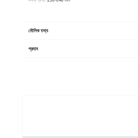
কভার প্রস্থ:
250-640 মিমি
মৌলিক তথ্য
প্রদান