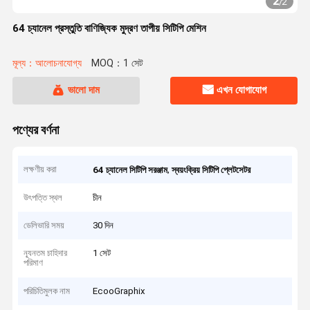
2
/
2
64 চ্যানেল প্রস্তুতি বাণিজ্যিক মুদ্রণ তাপীয় সিটিপি মেশিন
মূল্য：আলোচনাযোগ্য
MOQ：1 সেট
ভালো দাম
এখন যোগাযোগ
পণ্যের বর্ণনা
লক্ষণীয় করা
,
64 চ্যানেল সিটিপি সরঞ্জাম
স্বয়ংক্রিয় সিটিপি প্লেটসেটর
উৎপত্তি স্থল
চীন
ডেলিভারি সময়
30 দিন
ন্যূনতম চাহিদার
1 সেট
পরিমাণ
পরিচিতিমুলক নাম
EcooGraphix