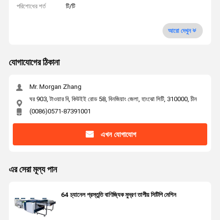
পরিশোধের শর্ত
টি/টি
আরো দেখুন
যোগাযোগের ঠিকানা
Mr. Morgan Zhang
ঘর 903, টাওয়ার বি, কিউইই রোড 58, বিনজিয়াং জেলা, হাংঝো সিটি, 310000, চীন
(0086)0571-87391001
এখন যোগাযোগ
এর সেরা মূল্য পান
64 চ্যানেল প্রস্তুতি বাণিজ্যিক মুদ্রণ তাপীয় সিটিপি মেশিন