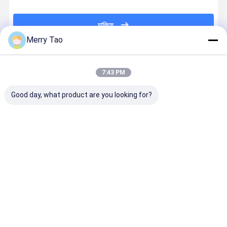
চালিয়ে
Merry Tao
প্রস্তাবিত পণ্য
7:43 PM
Good day, what product are you looking for?
অনলাইন বি 1
কারখানার 55PPH
1630x1325mm
বৃহৎ বিন্যাস C
ভিএলএফ থার্মাল
256CH লেজার
A0 সাইজের CTP
প্লেট ডেভেলপিং
সিটিপি প্লেট মেশিন
চ্যানেল তাপীয় সিটিপি
প্লেট মেশিন প্রতি
মেশিন সম্পূর্ণ
প্রতি ঘন্টা 25 প্লেট
প্লেট মেশিন
ঘন্টায় 22 প্লেট এবং
স্বয়ংক্রিয়তা সহ
এ অফসেট প্রিন্টিংয়ের
1163x940 মিমি
830nm তাপীয়
ভালো দাম
ভালো দাম
ভালো দাম
ভালো দাম
জন্য অটোলোডার সহ
সর্বোচ্চ প্লেট
CTP প্রযুক্তি
1470x1180 মিমি
আকারের সাথে
বাড়ি
আমাদের
আমাদের সাথে যোগাযোগ
Desktop